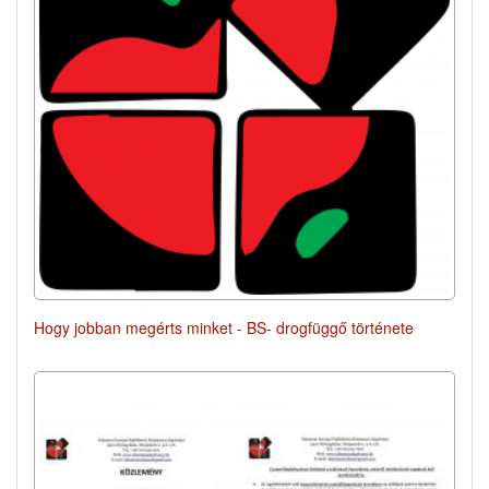
Hogy jobban megérts minket - BS- drogfüggő története