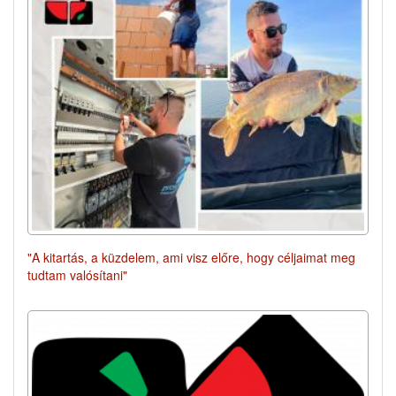
"A kitartás, a küzdelem, ami visz előre, hogy céljaimat meg
tudtam valósítani"