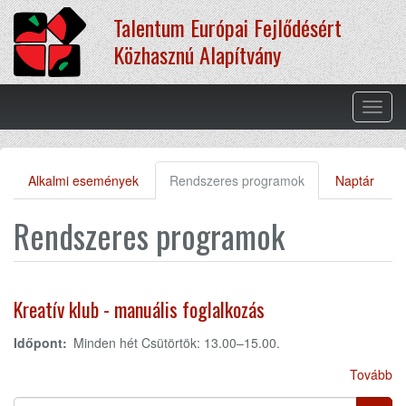
Ugrás
Talentum Európai Fejlődésért
a
tartalomra
Közhasznú Alapítvány
Navig
átkap
Alkalmi események
Rendszeres programok
(aktív
Naptár
Elsődleges
fül)
fülek
Rendszeres programok
Kreatív klub - manuális foglalkozás
Időpont:
Minden hét Csütörtök: 13.00–15.00.
Tovább
Search