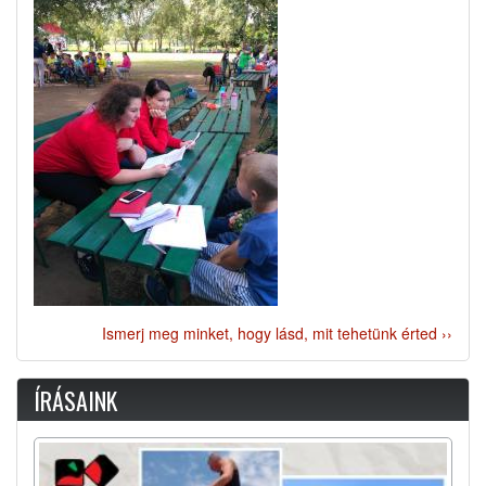
Ismerj meg minket, hogy lásd, mit tehetünk érted ››
ÍRÁSAINK