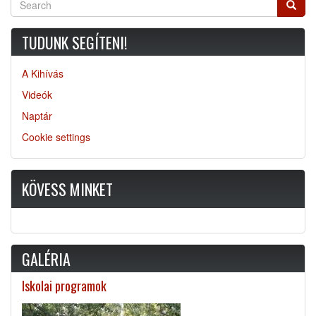
Searc
TUDUNK SEGÍTENI!
A Kihívás
Videók
Naptár
Cookie settings
KÖVESS MINKET
GALÉRIA
Iskolai programok