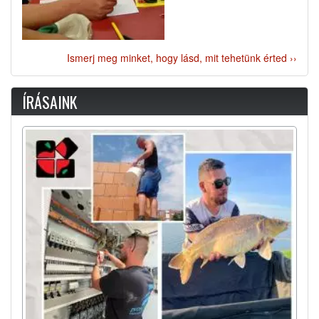
Ismerj meg minket, hogy lásd, mit tehetünk érted ››
ÍRÁSAINK