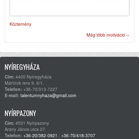
Közlemény
Még több motiváció ››
NYÍREGYHÁZA
Cím:
4400 Nyíregyháza
Mártírok tere 9. 6/1.
Telefon:
+36-70/313-7227
E-mail:
talentumnyhaza@gmail.com
NYÍRPAZONY
Cím:
4531 Nyírpazony
Arany János utca 27.
Telefon:
+36-20/382-0921
;
+36-70/418-3707