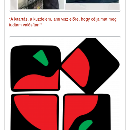
"A kitartás, a küzdelem, ami visz előre, hogy céljaimat meg
tudtam valósítani"