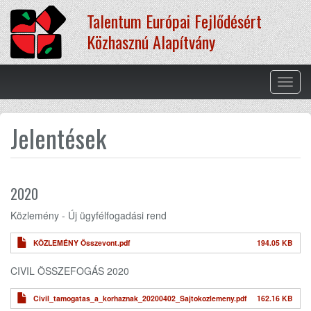
Ugrás
Talentum Európai Fejlődésért
a
tartalomra
Közhasznú Alapítvány
Navig
átkap
Jelentések
2020
Közlemény - Új ügyfélfogadási rend
KÖZLEMÉNY Összevont.pdf
194.05 KB
CIVIL ÖSSZEFOGÁS 2020
Civil_tamogatas_a_korhaznak_20200402_Sajtokozlemeny.pdf
162.16 KB