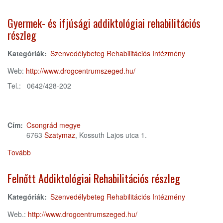
Drogrehabilitációs
Központ)
Gyermek- és ifjúsági addiktológiai rehabilitációs
részleg
Kategóriák:
Szenvedélybeteg Rehabilitációs Intézmény
Web:
http://www.drogcentrumszeged.hu/
Tel.: 0642/428-202
Cím:
Csongrád megye
6763
Szatymaz
, Kossuth Lajos utca 1.
Tovább
(Gyermek-
és
ifjúsági
Felnőtt Addiktológiai Rehabilitációs részleg
addiktológiai
rehabilitációs
Kategóriák:
Szenvedélybeteg Rehabilitációs Intézmény
részleg)
Web.:
http://www.drogcentrumszeged.hu/