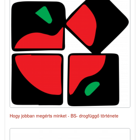
Hogy jobban megérts minket - BS- drogfüggő története