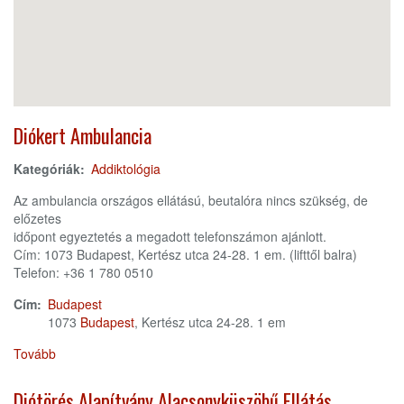
Diókert Ambulancia
Kategóriák:
Addiktológia
Az ambulancia országos ellátású, beutalóra nincs szükség, de
előzetes
időpont egyeztetés a megadott telefonszámon ajánlott.
Cím: 1073 Budapest, Kertész utca 24-28. 1 em. (lifttől balra)
Telefon: +36 1 780 0510
Cím:
Budapest
1073
Budapest
, Kertész utca 24-28. 1 em
Tovább
(Diókert
Ambulancia)
Diótörés Alapítvány Alacsonyküszöbű Ellátás