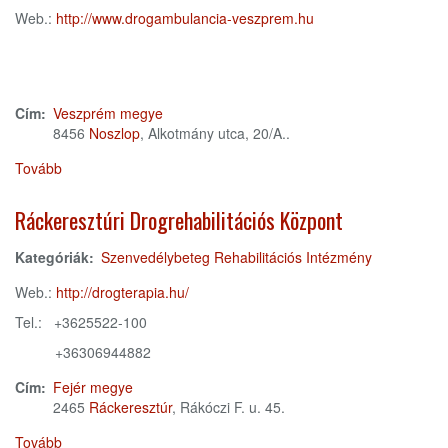
Web.:
http://www.drogambulancia-veszprem.hu
Cím:
Veszprém megye
8456
Noszlop
, Alkotmány utca, 20/A..
Tovább
(Szenvedélybetegek
Rehabilitációs
Intézménye)
Ráckeresztúri Drogrehabilitációs Központ
Kategóriák:
Szenvedélybeteg Rehabilitációs Intézmény
Web.:
http://drogterapia.hu/
Tel.: +3625522-100
+36306944882
Cím:
Fejér megye
2465
Ráckeresztúr
, Rákóczi F. u. 45.
Tovább
(Ráckeresztúri