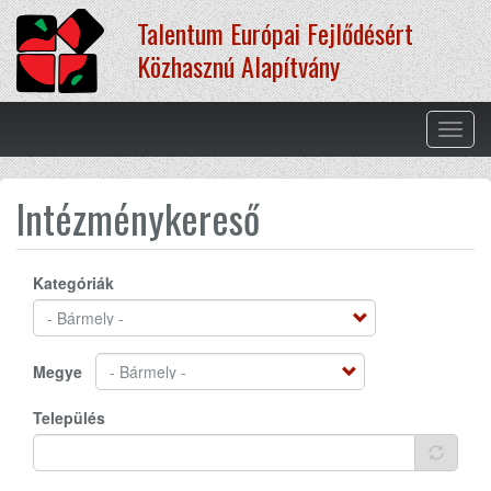
Ugrás
Talentum Európai Fejlődésért
a
tartalomra
Közhasznú Alapítvány
Navig
átkap
Intézménykereső
Kategóriák
Megye
Település