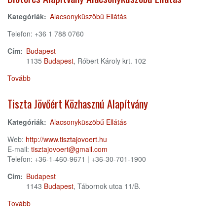
Kategóriák:
Alacsonyküszöbű Ellátás
Telefon: +36 1 788 0760
Cím:
Budapest
1135
Budapest
, Róbert Károly krt. 102
Tovább
(Diótörés
Alapítvány
Alacsonyküszöbű
Tiszta Jövőért Közhasznú Alapítvány
Ellátás)
Kategóriák:
Alacsonyküszöbű Ellátás
Web:
http://www.tisztajovoert.hu
E-mail:
tisztajovoert@gmail.com
Telefon: +36-1-460-9671 | +36-30-701-1900
Cím:
Budapest
1143
Budapest
, Tábornok utca 11/B.
Tovább
(Tiszta
Jövőért