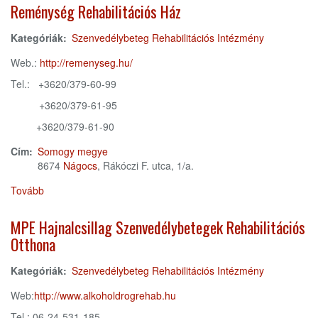
Közhasznú
Reménység Rehabilitációs Ház
Alapítvány)
Kategóriák:
Szenvedélybeteg Rehabilitációs Intézmény
Web.:
http://remenyseg.hu/
Tel.: +3620/379-60-99
+3620/379-61-95
+3620/379-61-90
Cím:
Somogy megye
8674
Nágocs
, Rákóczi F. utca, 1/a.
Tovább
(Reménység
Rehabilitációs
Ház)
MPE Hajnalcsillag Szenvedélybetegek Rehabilitációs
Otthona
Kategóriák:
Szenvedélybeteg Rehabilitációs Intézmény
Web:
http://www.alkoholdrogrehab.hu
Tel.: 06-24-531-185