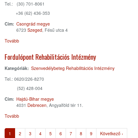
Tel.: (30) 701-8061
+36 (62) 436-353
Cím:
Csongrád megye
6723
Szeged
, Fésű utca 4
Tovább
(Felnőtt
Addiktológiai
Rehabilitációs
Fordulópont Rehabilitációs Intézmény
részleg)
Kategóriák:
Szenvedélybeteg Rehabilitációs Intézmény
Tel.: 0620/226-8270
(52) 428-004
Cím:
Hajdú-Bihar megye
4031
Debrecen
, Angyalföld tér 11.
Tovább
(Fordulópont
Rehabilitációs
Oldalszámozás
Intézmény)
Jelenlegi
1
Page
2
Page
3
Page
4
Page
5
Page
6
Page
7
Page
8
Page
9
Következő
Következő ›