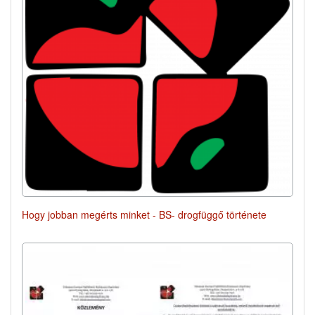
Hogy jobban megérts minket - BS- drogfüggő története