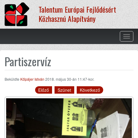
Ugrás
Talentum Európai Fejlődésért
a
tartalomra
Közhasznú Alapítvány
Navig
átkap
Partiszervíz
Beküldte
Kőpájer István
2018. május 30-án 11:47-kor.
Előző
Szünet
Következő