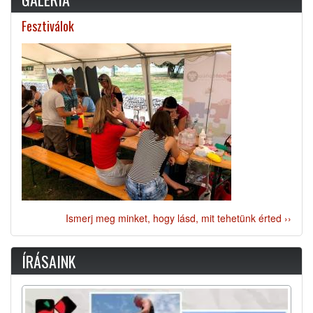
Fesztiválok
Ismerj meg minket, hogy lásd, mit tehetünk érted ››
ÍRÁSAINK