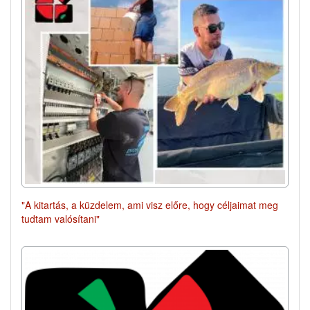
"A kitartás, a küzdelem, ami visz előre, hogy céljaimat meg
tudtam valósítani"