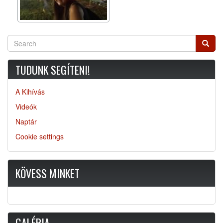
Search
Searc
TUDUNK SEGÍTENI!
A Kihívás
Videók
Naptár
Cookie settings
KÖVESS MINKET
GALÉRIA