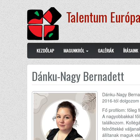
Ugrás
Talentum Európa
a
tartalomra
Main
User
KEZDŐLAP
MAGUNKRÓL
GALÉRIÁK
ÍRÁSAINK
navigation
account
menu
Dánku-Nagy Bernadett
Dánku-Nagy Bernad
2016-tól dolgozom
Fő profilom: főleg 
A nagyobbakkal fől
találkozom. Kollégá
felnőttekké váljana
állítanak maguk elé