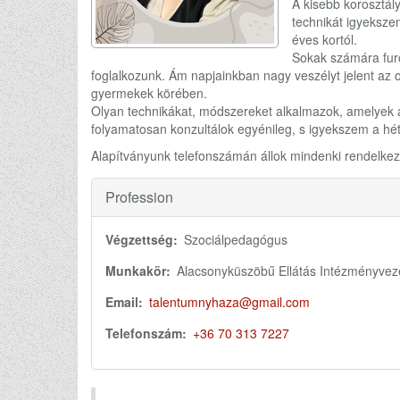
A kisebb korosztál
technikát igyeksze
éves kortól.
Sokak számára furc
foglalkozunk. Ám napjainkban nagy veszélyt jelent az 
gyermekek körében.
Olyan technikákat, módszereket alkalmazok, amelyek a k
folyamatosan konzultálok egyénileg, s igyekszem a hé
Alapítványunk telefonszámán állok mindenki rendelkez
Profession
Végzettség
Szociálpedagógus
Munkakör
Alacsonyküszöbű Ellátás Intézményvez
Email:
talentumnyhaza@gmail.com
Telefonszám
+36 70 313 7227