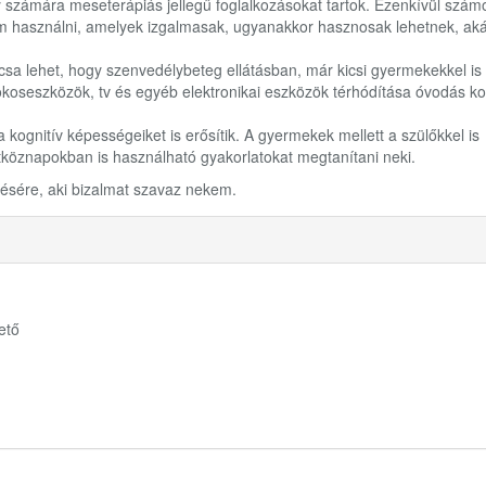
y számára meseterápiás jellegű foglalkozásokat tartok. Ezenkívül szám
m használni, amelyek izgalmasak, ugyanakkor hasznosak lehetnek, ak
sa lehet, hogy szenvedélybeteg ellátásban, már kicsi gyermekekkel is
okoseszközök, tv és egyéb elektronikai eszközök térhódítása óvodás ko
ognitív képességeiket is erősítik. A gyermekek mellett a szülőkkel is
tköznapokban is használható gyakorlatokat megtanítani neki.
ésére, aki bizalmat szavaz nekem.
ető