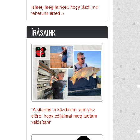
Ismerj meg minket, hogy lásd, mit
tehetünk érted ››
ÍRÁSAINK
"A kitartás, a küzdelem, ami visz
előre, hogy céljaimat meg tudtam
valósítani"