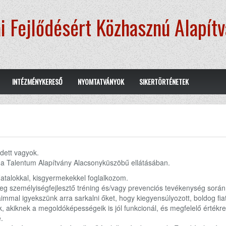
i Fejlődésért Közhasznú Alapít
INTÉZMÉNYKERESŐ
NYOMTATVÁNYOK
SIKERTÖRTÉNETEK
ett vagyok.
 a Talentum Alapítvány Alacsonyküszöbű ellátásában.
fiatalokkal, kisgyermekekkel foglalkozom.
eg személyiségfejlesztő tréning és/vagy prevenciós tevékenység során
immal igyekszünk arra sarkalni őket, hogy kiegyensúlyozott, boldog fia
k, akiknek a megoldóképességeik is jól funkcionál, és megfelelő értékr
.