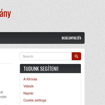
vány
BEJELENTKEZÉS
Search
Search
TUDUNK SEGÍTENI!
A Kihívás
Videók
tal
Naptár
endet
Cookie settings