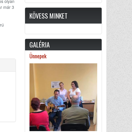
os olyan
ár már 3
KÖVESS MINKET
rú
GALÉRIA
Ünnepek