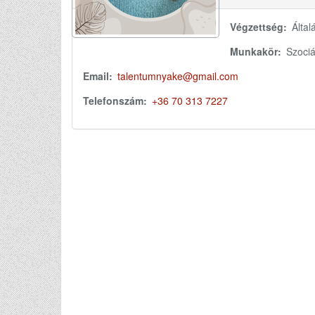
Végzettség
Által
Munkakör
Szociá
Email:
talentumnyake@gmail.com
Telefonszám
+36 70 313 7227