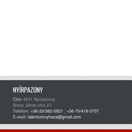
NYÍRPAZONY
Cím:
4531 Nyírpazony
Arany János utca 27.
Telefon:
+36-20/382-0921
;
+36-70/418-3707
E-mail:
talentumnyhaza@gmail.com
Adatvédelmi Szabályzat
Általános felhasználá