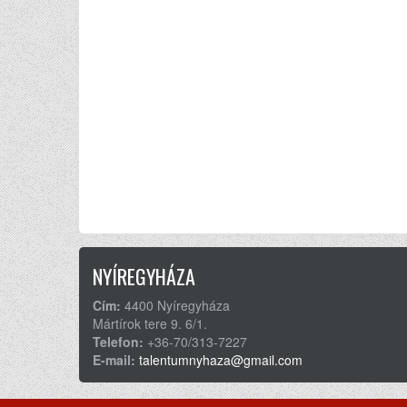
NYÍREGYHÁZA
Cím:
4400 Nyíregyháza
Mártírok tere 9. 6/1.
Telefon:
+36-70/313-7227
E-mail:
talentumnyhaza@gmail.com
©2026. Minden jog fenntartva.