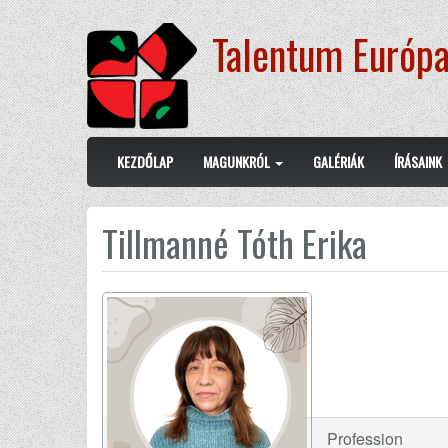
Ugrás
Talentum Európa
a
tartalomra
Main
User
KEZDŐLAP
MAGUNKRÓL
GALÉRIÁK
ÍRÁSAINK
navigation
account
menu
Tillmanné Tóth Erika
Profession