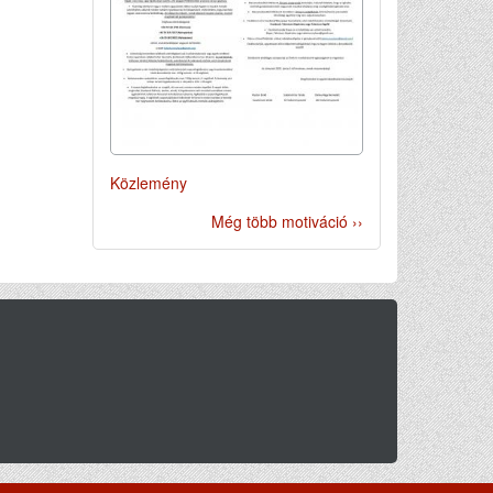
Közlemény
Még több motiváció ››
si feltételek
Beszámolók / Jelentések
Kapcsolat