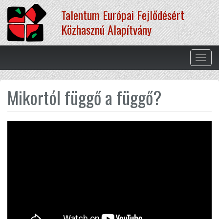
Ugrás
Talentum Európai Fejlődésért
a
tartalomra
Közhasznú Alapítvány
Navig
átkap
Mikortól függő a függő?