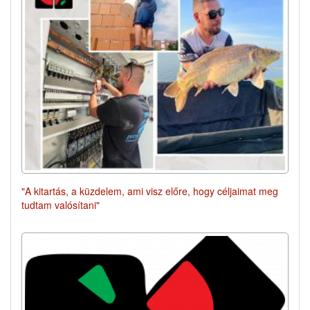
"A kitartás, a küzdelem, ami visz előre, hogy céljaimat meg
tudtam valósítani"