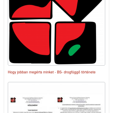
Hogy jobban megérts minket - BS- drogfüggő története