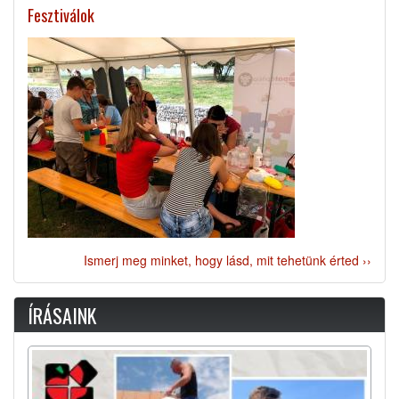
Fesztiválok
Ismerj meg minket, hogy lásd, mit tehetünk érted ››
ÍRÁSAINK