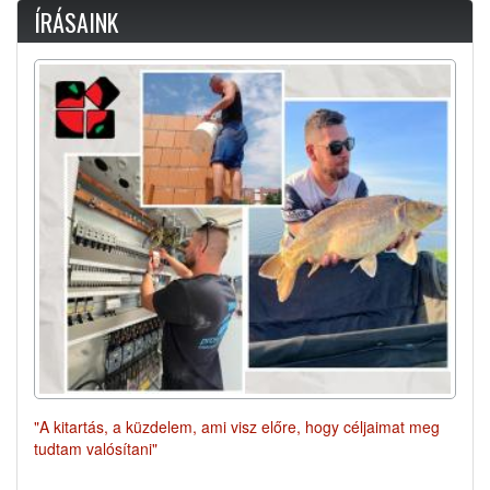
ÍRÁSAINK
"A kitartás, a küzdelem, ami visz előre, hogy céljaimat meg
tudtam valósítani"