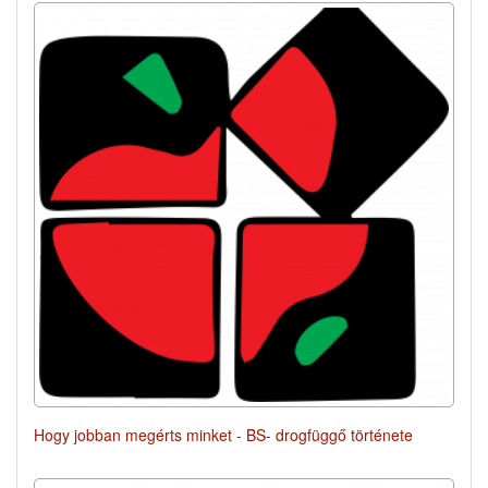
Hogy jobban megérts minket - BS- drogfüggő története