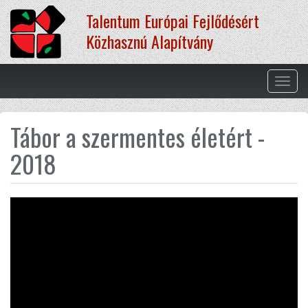
Ugrás
Talentum Európai Fejlődésért
a
tartalomra
Közhasznú Alapítvány
Navig
átkap
Tábor a szermentes életért -
2018