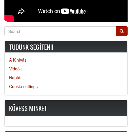
Search
Searc
TUDUNK SEGÍTENI!
A Kihívás
Videók
Naptár
Cookie settings
KÖVESS MINKET