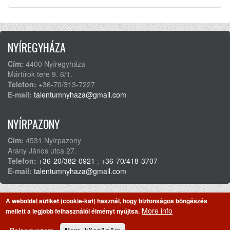
NYÍREGYHÁZA
Cím:
4400 Nyíregyháza
Mártírok tere 9. 6/1.
Telefon:
+36-70/313-7227
E-mail:
talentumnyhaza@gmail.com
NYÍRPAZONY
Cím:
4531 Nyírpazony
Arany János utca 27.
Telefon:
+36-20/382-0921
;
+36-70/418-3707
E-mail:
talentumnyhaza@gmail.com
©2026. Minden jog fenntartva.
A weboldal sütiket (cookie-kat) használ, hogy biztonságos böngészés
Adatvédelmi Szabályzat
Általános felhasználási feltételek
More info
mellett a legjobb felhasználói élményt nyújtsa.
Footer
Beszámolók / Jelentések
Kapcsolat