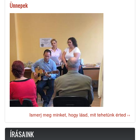
Ünnepek
Ismerj meg minket, hogy lásd, mit tehetünk érted ››
ÍRÁSAINK