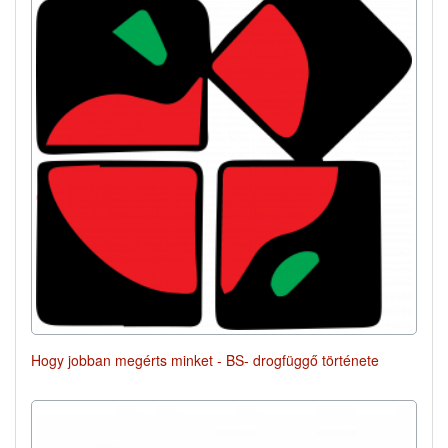
Hogy jobban megérts minket - BS- drogfüggő története