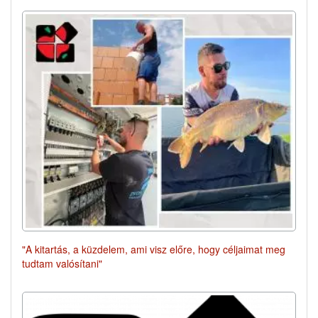
"A kitartás, a küzdelem, ami visz előre, hogy céljaimat meg
tudtam valósítani"