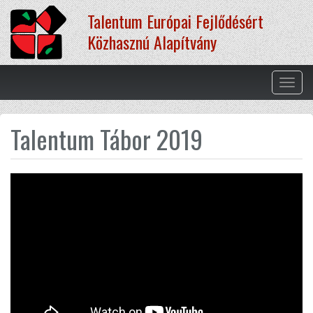
Ugrás
Talentum Európai Fejlődésért
a
tartalomra
Közhasznú Alapítvány
Navig
átkap
Talentum Tábor 2019