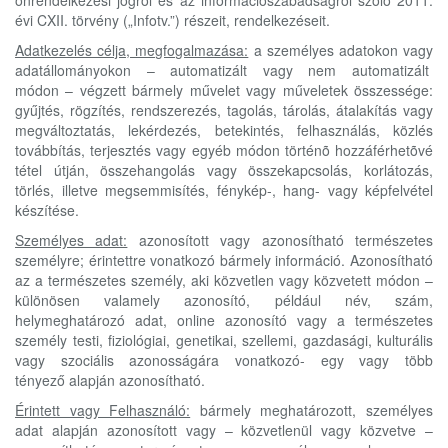
önrendelkezési jogról és az információszabadságról szóló 2011.
évi CXII. törvény („Infotv.”) részeit, rendelkezéseit.
Adatkezelés célja, megfogalmazása:
a személyes adatokon vagy
adatállományokon – automatizált vagy nem automatizált
módon – végzett bármely művelet vagy műveletek összessége:
gyűjtés, rögzítés, rendszerezés, tagolás, tárolás, átalakítás vagy
megváltoztatás, lekérdezés, betekintés, felhasználás, közlés
továbbítás, terjesztés vagy egyéb módon történõ hozzáférhetõvé
tétel útján, összehangolás vagy összekapcsolás, korlátozás,
törlés, illetve megsemmisítés, fénykép-, hang- vagy képfelvétel
készítése.
Személyes adat:
azonosított vagy azonosítható természetes
személyre; érintettre vonatkozó bármely információ. Azonosítható
az a természetes személy, aki közvetlen vagy közvetett módon –
különösen valamely azonosító, például név, szám,
helymeghatározó adat, online azonosító vagy a természetes
személy testi, fiziológiai, genetikai, szellemi, gazdasági, kulturális
vagy szociális azonosságára vonatkozó- egy vagy több
tényező alapján azonosítható.
Érintett vagy Felhasználó:
bármely meghatározott, személyes
adat alapján azonosított vagy – közvetlenül vagy közvetve –