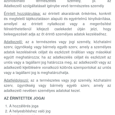
azonosítható természetes személy, pl. az
Adatkezelő szolgáltatásait igénybe vevõ természetes személy
Érintett hozzájárulása:
az érintett akaratának önkéntes, konkrét
és megfelelő tájékoztatáson alapuló és egyértelmû kinyilvánítása,
amellyel az érintett nyilatkozat vagy a megerõsítést
félreérthetetlenül kifejezõ cselekedet útján jelzi, hogy
beleegyezését adja az õt érintõ személyes adatok kezeléséhez.
Adatkezelő:
az a természetes vagy jogi személy, közhatalmi
szerv, ügynökség vagy bármely egyéb szerv, amely a személyes
adatok kezelésének céljait és eszközeit önállóan vagy másokkal
együtt meghatározza; ha az adatkezelés céljait és eszközeit az
uniós vagy a tagállami jog határozza meg, az adatkezelőt vagy az
adatkezelő kijelölésére vonatkozó különös szempontokat az uniós
vagy a tagállami jog is meghatározhatja.
Adatfeldolgozó:
az a természetes vagy jogi személy, közhatalmi
szerv, ügynökség vagy bármely egyéb szerv, amely az
adatkezelő nevében személyes adatokat kezel.
AZ ÉRINTETTEK JOGAI
A hozzáférés joga
A helyesbítéshez való jog