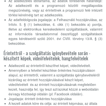
Az adatkezelés idõtartama, az adatok törlésének határideje:
Az adatkezelõ és a programozó közötti megállapodás
megszûnéséig, vagy az érintettnek a programozó felé intézett
törlési kérelméig tart az adatkezelés.
Az adatfeldolgozás jogalapja: a Felhasználó hozzájárulása, az
Infotv. 5. § (1) bekezdése, 6. cikk (1) bekezdés a) pontja,
illetve az elektronikus kereskedelemi szolgáltatások, valamint
az információs társadalommal összefüggõ szolgáltatások
egyes kérdéseirõl szóló 2001. évi CVIII. törvény 13/A. § (3)
bekezdése.
Érintettről - a szolgáltatás igénybevétele során -
készített képek, videófelvételek, hangfelvételek
Adatkezelő az érintettről készíthet képet, videófelvételt.
Amennyiben a felvétel készítése önkéntes hozzájáruláson
alapul, az érintettről, valamint a szolgáltatás igénybevételéről
kizárólag az érintett hozzájárulásával készít képet,
videófelvételt és az érintett hozzájárulásának megfelelően
kezeli, használja fel, így teszi azt/azokat közzé a weboldalán
és/vagy közösségi oldalán (pl: Facebook oldalán).
Jogalapja: érintett önkéntes hozzájárulása
A kezelt adatok köre és célja: az érintett képmása, az általa