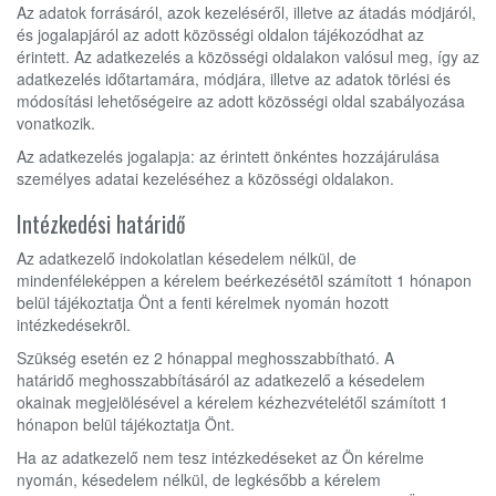
Az adatok forrásáról, azok kezeléséről, illetve az átadás módjáról,
és jogalapjáról az adott közösségi oldalon tájékozódhat az
érintett. Az adatkezelés a közösségi oldalakon valósul meg, így az
adatkezelés időtartamára, módjára, illetve az adatok törlési és
módosítási lehetőségeire az adott közösségi oldal szabályozása
vonatkozik.
Az adatkezelés jogalapja: az érintett önkéntes hozzájárulása
személyes adatai kezeléséhez a közösségi oldalakon.
Intézkedési határidő
Az adatkezelő indokolatlan késedelem nélkül, de
mindenféleképpen a kérelem beérkezésétõl számított 1 hónapon
belül tájékoztatja Önt a fenti kérelmek nyomán hozott
intézkedésekrõl.
Szükség esetén ez 2 hónappal meghosszabbítható. A
határidő meghosszabbításáról az adatkezelő a késedelem
okainak megjelölésével a kérelem kézhezvételétől számított 1
hónapon belül tájékoztatja Önt.
Ha az adatkezelő nem tesz intézkedéseket az Ön kérelme
nyomán, késedelem nélkül, de legkésőbb a kérelem