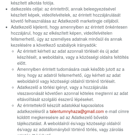
készített alkotás fotója.
datkezelés céljai: az érintettről, annak beleegyezésével
készített képek, videófelvételek, az érintett hozzájárulását
követő felhasználása az Adatkezelõ marketingje céljából.
Adatkezelő kijelenti, hogy amennyiben az érintett önkéntesen
hozzájárul, hogy az elkészített képen, videófelvételen
felismerhető, úgy az személyes adatnak minősül és annak
kezelésére a következő szabályok irányadók:
Az érintett kérheti az adat azonnali törlését és új adat
készítését, a weboldalra, vagy a közösségi oldalra feltöltés
előtt.
Amennyiben érintett tudomására csak később jutott az a
tény, hogy az adatról felismerhető, úgy kérheti az adat
weboldalról vagy közösségi oldalról történő törlését.
Adatkezelő a törlési igényt, vagy a hozzájárulás
visszavonását követően azonnal köteles megtenni az adat
eltávolítását szolgáló ésszerű lépéseket.
Az érintettekről készült adatokkal kapcsolatos
adatkezelésről a
talentumnyhaza@gmail.com
e-mail címre
küldött megkeresésre ad az Adatkezelő bővebb
tájékoztatást. A weboldalról és/vagy közösségi oldalról
és/vagy az adatállományból történő törlés, vagy zárolás