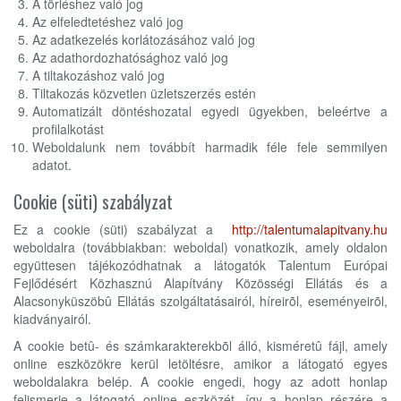
A törléshez való jog
Az elfeledtetéshez való jog
Az adatkezelés korlátozásához való jog
Az adathordozhatósághoz való jog
A tiltakozáshoz való jog
Tiltakozás közvetlen üzletszerzés estén
Automatizált döntéshozatal egyedi ügyekben, beleértve a
profilalkotást
Weboldalunk nem továbbít harmadik féle fele semmilyen
adatot.
Cookie (süti) szabályzat
Ez a cookie (süti) szabályzat a
http://talentumalapitvany.hu
weboldalra (továbbiakban: weboldal) vonatkozik, amely oldalon
együttesen tájékozódhatnak a látogatók Talentum Európai
Fejlődésért Közhasznú Alapítvány Közösségi Ellátás és a
Alacsonyküszöbû Ellátás szolgáltatásairól, híreirõl, eseményeirõl,
kiadványairól.
A cookie betû- és számkarakterekbõl álló, kisméretû fájl, amely
online eszközökre kerül letöltésre, amikor a látogató egyes
weboldalakra belép. A cookie engedi, hogy az adott honlap
felismerje a látogató online eszközét, így a honlap részére a