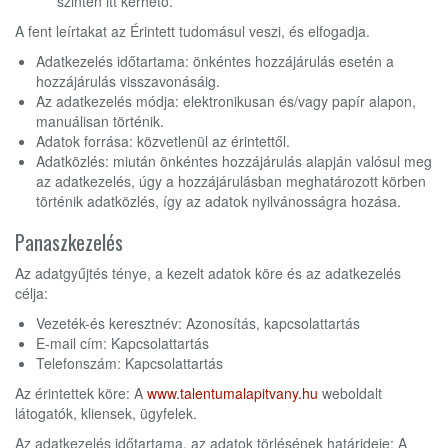
szintén itt kérhető.
A fent leírtakat az Érintett tudomásul veszi, és elfogadja.
Adatkezelés időtartama: önkéntes hozzájárulás esetén a
hozzájárulás visszavonásáig.
Az adatkezelés módja: elektronikusan és/vagy papír alapon,
manuálisan történik.
Adatok forrása: közvetlenül az érintettől.
Adatközlés: miután önkéntes hozzájárulás alapján valósul meg
az adatkezelés, úgy a hozzájárulásban meghatározott körben
történik adatközlés, így az adatok nyilvánosságra hozása.
Panaszkezelés
Az adatgyűjtés ténye, a kezelt adatok köre és az adatkezelés
célja:
Vezeték-és keresztnév: Azonosítás, kapcsolattartás
E-mail cím: Kapcsolattartás
Telefonszám: Kapcsolattartás
Az érintettek köre: A
www.talentumalapitvany.hu
weboldalt
látogatók, kliensek, ügyfelek.
Az adatkezelés időtartama, az adatok törlésének határideje: A