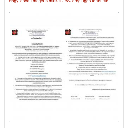
Hogy jobban megérts minket - BS- drogfüggő története