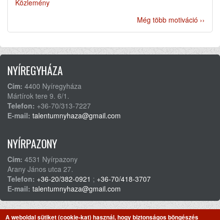
Közlemény
Még több motiváció ››
NYÍREGYHÁZA
Cím:
4400 Nyíregyháza
Mártírok tere 9. 6/1.
Telefon:
+36-70/313-7227
E-mail:
talentumnyhaza@gmail.com
NYÍRPAZONY
Cím:
4531 Nyírpazony
Arany János utca 27.
Telefon:
+36-20/382-0921
;
+36-70/418-3707
E-mail:
talentumnyhaza@gmail.com
©2026. Minden jog fenntartva.
A weboldal sütiket (cookie-kat) használ, hogy biztonságos böngészés