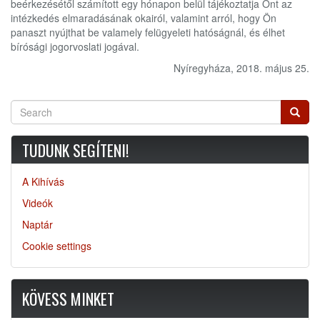
beérkezésétől számított egy hónapon belül tájékoztatja Önt az
intézkedés elmaradásának okairól, valamint arról, hogy Ön
panaszt nyújthat be valamely felügyeleti hatóságnál, és élhet
bírósági jogorvoslati jogával.
Nyíregyháza, 2018. május 25.
Search
Searc
TUDUNK SEGÍTENI!
A Kihívás
Videók
Naptár
Cookie settings
KÖVESS MINKET