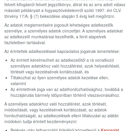
felvett kifogásról felvett jegyzőkönyv, átirat és az arra adott válasz
másolati példányait a fogyasztóvédelemről szóló 1997. évi CLV.
törvény 17/A. § (7) bekezdése alapján 5 évig kell megőrizni.
Az adatok megismerésére jogosult lehetséges adatkezelők
személye, a személyes adatok címzettjei: A személyes adatokat
az adatkezelő munkatársai kezelhetik, a fenti alapelvek
tiszteletben tartásával.
Az érintettek adatkezeléssel kapcsolatos jogainak ismertetése:
Az érintett kérelmezheti az adatkezelőtől a rá vonatkozó
személyes adatokhoz való hozzáférést, azok helyesbítését,
törlését vagy kezelésének korlátozását, és
Tiltakozhat az ilyen személyes adatok kezelése ellen,
valamint
Az érintettnek joga van az adathordozhatósághoz, továbbá a
hozzájárulás bármely időpontban történő visszavonásához.
A személyes adatokhoz való hozzáférést, azok törlését,
módosítását, vagy kezelésének korlátozását, az adatok
hordozhatóságát, az adatkezelések elleni tiltakozást az alábbi
módokon tudja érintett kezdeményezni:
Belépés után felhasználói fiókjából közvetlenül a
Kapcsolat