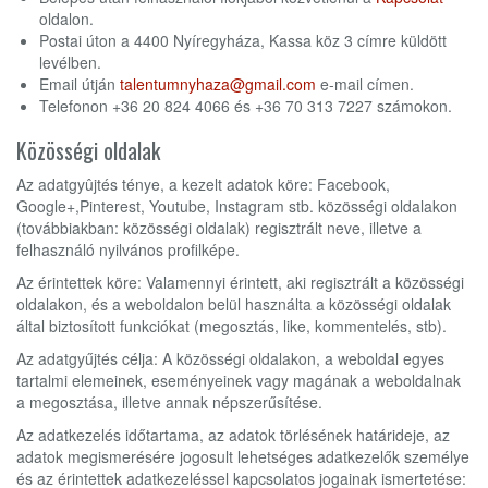
oldalon.
Postai úton a 4400 Nyíregyháza, Kassa köz 3 címre küldött
levélben.
Email útján
talentumnyhaza@gmail.com
e-mail címen.
Telefonon +36 20 824 4066 és +36 70 313 7227 számokon.
Közösségi oldalak
Az adatgyûjtés ténye, a kezelt adatok köre: Facebook,
Google+,Pinterest, Youtube, Instagram stb. közösségi oldalakon
(továbbiakban: közösségi oldalak) regisztrált neve, illetve a
felhasználó nyilvános profilképe.
Az érintettek köre: Valamennyi érintett, aki regisztrált a közösségi
oldalakon, és a weboldalon belül használta a közösségi oldalak
által biztosított funkciókat (megosztás, like, kommentelés, stb).
Az adatgyűjtés célja: A közösségi oldalakon, a weboldal egyes
tartalmi elemeinek, eseményeinek vagy magának a weboldalnak
a megosztása, illetve annak népszerűsítése.
Az adatkezelés időtartama, az adatok törlésének határideje, az
adatok megismerésére jogosult lehetséges adatkezelők személye
és az érintettek adatkezeléssel kapcsolatos jogainak ismertetése: