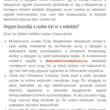
látogatóról egyedi információk tárolódnak el. Így a látogatónak a
honlapra történõ késõbbi látogatása során ezeket az adatokat,
egyedi információkat már nem kell kiválasztania. A legtöbb
weboldal használ ilyen cookie-kat.
Hogyan használja a cookie-kat ez a weboldal?
Ezen az oldalon kétféle cookie-t használunk:
Munkamenet cookie: Ezek ideiglenesen elhelyezett cookie-k,
csak addig mûködnek és tárolódnak, amíg a látogató a
weboldalra belép (pontosabban a böngészõ bezárásáig,
amikor a látogató az adott weboldalra belép). A munkamenet
cookie-k segítik a
www.talentumalapitvany.hu
weboldalt
“emlékezni” arra, hogy Ön az elõzõ oldalon mit választott ki,
így nem kell még egyszer ugyanazt az információt megadnia.
Tárolt süti (Persistent Cookies): Ezek azok a sütik, amelyek
azután is online eszközén maradnak, hogy Ön elhagyta az
adott weboldalt, és egy véletlenszerûen generált számot
eltárolva segítenek a weboldal látogatóinak egyedi
felhasználóként történõ azonosításában. A süti típusától függ,
hogy mennyi ideig tárolódik az Ön online eszközén, amely
szabadon bármikor eltávolítható.
Harmadik fél által elhelyezett cookie-k (analitika): Adatkezelő,