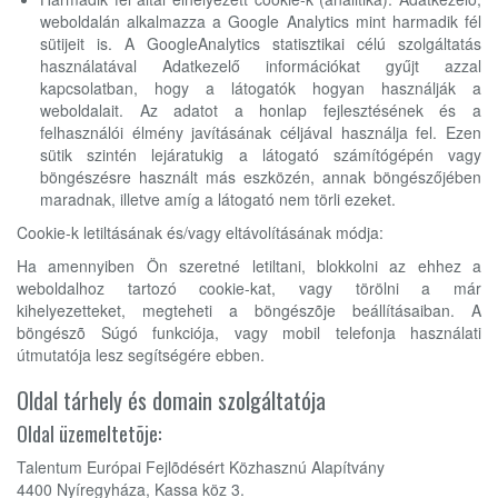
weboldalán alkalmazza a Google Analytics mint harmadik fél
sütijeit is. A GoogleAnalytics statisztikai célú szolgáltatás
használatával Adatkezelő információkat gyűjt azzal
kapcsolatban, hogy a látogatók hogyan használják a
weboldalait. Az adatot a honlap fejlesztésének és a
felhasználói élmény javításának céljával használja fel. Ezen
sütik szintén lejáratukig a látogató számítógépén vagy
böngészésre használt más eszközén, annak böngészőjében
maradnak, illetve amíg a látogató nem törli ezeket.
Cookie-k letiltásának és/vagy eltávolításának módja:
Ha amennyiben Ön szeretné letiltani, blokkolni az ehhez a
weboldalhoz tartozó cookie-kat, vagy törölni a már
kihelyezetteket, megteheti a böngészõje beállításaiban. A
böngészõ Súgó funkciója, vagy mobil telefonja használati
útmutatója lesz segítségére ebben.
Oldal tárhely és domain szolgáltatója
Oldal üzemeltetõje:
Talentum Európai Fejlõdésért Közhasznú Alapítvány
4400 Nyíregyháza, Kassa köz 3.