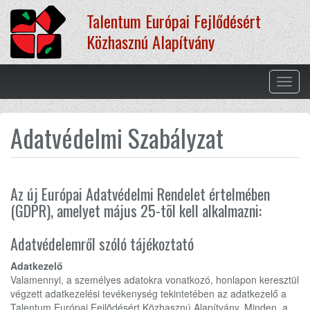
Ugrás
Talentum Európai Fejlődésért
a
tartalomra
Közhasznú Alapítvány
Navig
átkap
Adatvédelmi Szabályzat
Az új Európai Adatvédelmi Rendelet értelmében
(GDPR), amelyet május 25-tõl kell alkalmazni:
Adatvédelemről szóló tájékoztató
Adatkezelő
Valamennyi, a személyes adatokra vonatkozó, honlapon keresztül
végzett adatkezelési tevékenység tekintetében az adatkezelő a
Talentum Európai Fejlõdésért Közhasznú Alapítvány. Minden, a