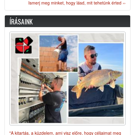
Ismerj meg minket, hogy lásd, mit tehetünk érted ››
ÍRÁSAINK
"A kitartás, a küzdelem, ami visz előre, hogy céljaimat meg