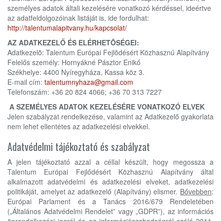
személyes adatok általi kezelésére vonatkozó kérdéssel, ideértve
az adatfeldolgozóinak listáját is, ide fordulhat:
http://talentumalapitvany.hu/kapcsolat/
AZ ADATKEZELŐ ÉS ELÉRHETÕSÉGEI:
Adatkezelõ: Talentum Európai Fejlõdésért Közhasznú Alapítvány
Felelős személy: Hornyákné Pásztor Enikő
Székhelye: 4400 Nyíregyháza, Kassa köz 3.
E-mail cím:
talentumnyhaza@gmail.com
Telefonszám: +36 20 824 4066; +36 70 313 7227
A SZEMÉLYES ADATOK KEZELÉSÉRE VONATKOZÓ ELVEK
Jelen szabályzat rendelkezése, valamint az Adatkezelő gyakorlata
nem lehet ellentétes az adatkezelési elvekkel.
Adatvédelmi tájékoztató és szabályzat
A jelen tájékoztató azzal a céllal készült, hogy megossza a
Talentum Európai Fejlődésért Közhasznú Alapítvány által
alkalmazott adatvédelmi és adatkezelési elveket, adatkezelési
politikáját, amelyet az adatkezelő (Alapítvány) elismer.
Bővebben
:
Európai Parlament és a Tanács 2016/679 Rendeletében
(„Általános Adatvédelmi Rendelet” vagy „GDPR”), az információs