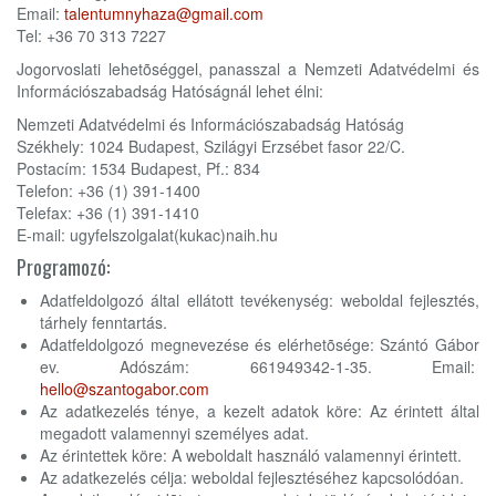
Email:
talentumnyhaza@gmail.com
Tel: +36 70 313 7227
Jogorvoslati lehetõséggel, panasszal a Nemzeti Adatvédelmi és
Információszabadság Hatóságnál lehet élni:
Nemzeti Adatvédelmi és Információszabadság Hatóság
Székhely: 1024 Budapest, Szilágyi Erzsébet fasor 22/C.
Postacím: 1534 Budapest, Pf.: 834
Telefon: +36 (1) 391-1400
Telefax: +36 (1) 391-1410
E-mail: ugyfelszolgalat(kukac)naih.hu
Programozó:
Adatfeldolgozó által ellátott tevékenység: weboldal fejlesztés,
tárhely fenntartás.
Adatfeldolgozó megnevezése és elérhetõsége: Szántó Gábor
ev. Adószám: 661949342-1-35. Email:
hello@szantogabor.com
Az adatkezelés ténye, a kezelt adatok köre: Az érintett által
megadott valamennyi személyes adat.
Az érintettek köre: A weboldalt használó valamennyi érintett.
Az adatkezelés célja: weboldal fejlesztéséhez kapcsolódóan.