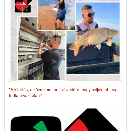
"A kitartás, a küzdelem, ami visz előre, hogy céljaimat meg
tudtam valósítani"