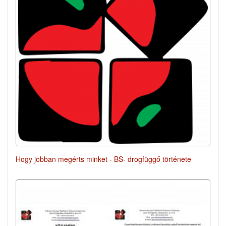
Hogy jobban megérts minket - BS- drogfüggő története