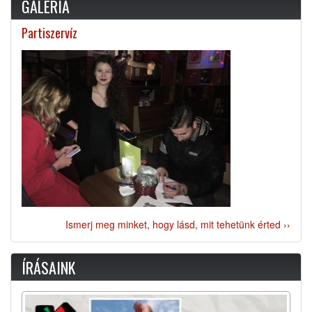
GALÉRIA
Partiszervíz
Ismerj meg minket, hogy lásd, mit tehetünk érted ››
ÍRÁSAINK