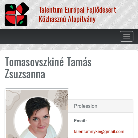
Ugrás
Talentum Európai Fejlődésért
a
tartalomra
Közhasznú Alapítvány
Navig
átkap
Tomasovszkiné Tamás
Zsuzsanna
Profession
Email:
talentumnyke@gmail.com