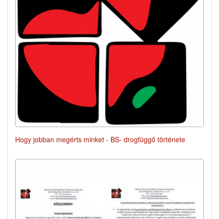
Hogy jobban megérts minket - BS- drogfüggő története