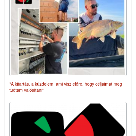
"A kitartás, a küzdelem, ami visz előre, hogy céljaimat meg
tudtam valósítani"