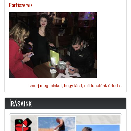
Partiszervíz
Ismerj meg minket, hogy lásd, mit tehetünk érted ››
ÍRÁSAINK