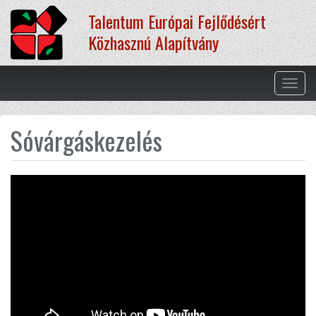
Ugrás
Talentum Európai Fejlődésért
a
tartalomra
Közhasznú Alapítvány
Navig
átkap
Sóvárgáskezelés