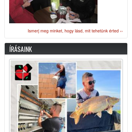
Ismerj meg minket, hogy lásd, mit tehetünk érted ››
ÍRÁSAINK