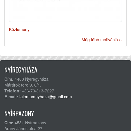
Közlemény
Még több motiváció ››
NYÍREGYHÁZA
Cím:
4400 Nyíregyháza
Mártírok tere 9. 6/1.
Telefon:
+36-70/313-7227
E-mail:
talentumnyhaza@gmail.com
NYÍRPAZONY
Cím:
4531 Nyírpazony
Arany János utca 27.