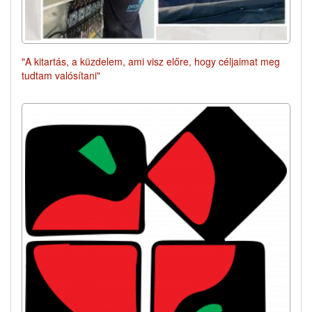
"A kitartás, a küzdelem, ami visz előre, hogy céljaimat meg
tudtam valósítani"