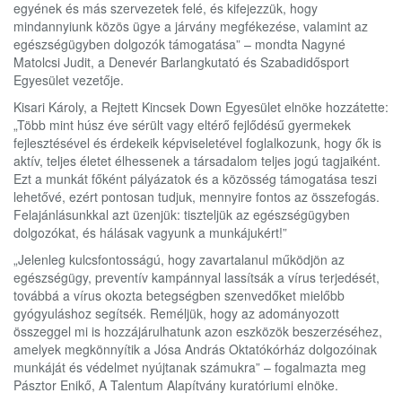
egyének és más szervezetek felé, és kifejezzük, hogy
mindannyiunk közös ügye a járvány megfékezése, valamint az
egészségügyben dolgozók támogatása” – mondta Nagyné
Matolcsi Judit, a Denevér Barlangkutató és Szabadidősport
Egyesület vezetője.
Kisari Károly, a Rejtett Kincsek Down Egyesület elnöke hozzátette:
„Több mint húsz éve sérült vagy eltérő fejlődésű gyermekek
fejlesztésével és érdekeik képviseletével foglalkozunk, hogy ők is
aktív, teljes életet élhessenek a társadalom teljes jogú tagjaiként.
Ezt a munkát főként pályázatok és a közösség támogatása teszi
lehetővé, ezért pontosan tudjuk, mennyire fontos az összefogás.
Felajánlásunkkal azt üzenjük: tiszteljük az egészségügyben
dolgozókat, és hálásak vagyunk a munkájukért!”
„Jelenleg kulcsfontosságú, hogy zavartalanul működjön az
egészségügy, preventív kampánnyal lassítsák a vírus terjedését,
továbbá a vírus okozta betegségben szenvedőket mielőbb
gyógyuláshoz segítsék. Reméljük, hogy az adományozott
összeggel mi is hozzájárulhatunk azon eszközök beszerzéséhez,
amelyek megkönnyítik a Jósa András Oktatókórház dolgozóinak
munkáját és védelmet nyújtanak számukra” – fogalmazta meg
Pásztor Enikő, A Talentum Alapítvány kuratóriumi elnöke.