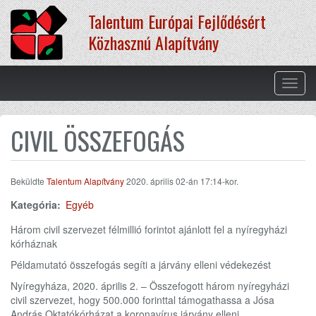
Ugrás
Talentum Európai Fejlődésért
a
tartalomra
Közhasznú Alapítvány
Navig
átkap
CIVIL ÖSSZEFOGÁS
Beküldte
Talentum Alapítvány
2020. április 02-án 17:14-kor.
Kategória:
Egyéb
Három civil szervezet félmillió forintot ajánlott fel a nyíregyházi
kórháznak
Példamutató összefogás segíti a járvány elleni védekezést
Nyíregyháza, 2020. április 2. – Összefogott három nyíregyházi
civil szervezet, hogy 500.000 forinttal támogathassa a Jósa
András Oktatókórházat a koronavírus járvány elleni