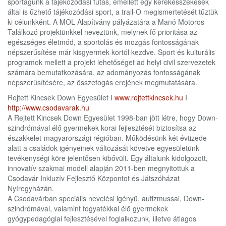
sportágunk a tájékozódási futás, emellett egy kerekesszékesek
által is űzhető tájékozódási sport, a trail-O megismertetését tűztük
ki célunkként. A MOL Alapítvány pályázatára a Manó Motoros
Találkozó projektünkkel neveztünk, melynek fő prioritása az
egészséges életmód, a sportolás és mozgás fontosságának
népszerűsítése már kisgyermek kortól kezdve. Sport és kulturális
programok mellett a projekt lehetőséget ad helyi civil szervezetek
számára bemutatkozására, az adományozás fontosságának
népszerűsítésére, az összefogás erejének megmutatására.
Rejtett Kincsek Down Egyesület I
www.rejtettkincsek.hu
I
http://www.csodavarak.hu
A Rejtett Kincsek Down Egyesület 1998-ban jött létre, hogy Down-
szindrómával élő gyermekek korai fejlesztését biztosítsa az
északkelet-magyarországi régióban. Működésünk két évtizede
alatt a családok igényeinek változását követve egyesületünk
tevékenységi köre jelentősen kibővült. Egy általunk kidolgozott,
innovatív szakmai modell alapján 2011-ben megnyitottuk a
Csodavár Inkluzív Fejlesztő Központot és Játszóházat
Nyíregyházán.
A Csodavárban speciális nevelési igényű, autizmussal, Down-
szindrómával, valamint fogyatékkal élő gyermekek
gyógypedagógiai fejlesztésével foglalkozunk, illetve átlagos