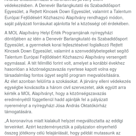
védekezésben. A Denevér Barlangkutató és Szabadidősport
Egyesület, a Rejtett Kincsek Down Egyesület, valamint a Talentum
Európai Fejlődésért Közhasznú Alapítvány rendhagyó módon,
saját pályázati forrásukat ajánlotta fel a közösségi cél érdekében.
A MOL Alapítvány Helyi Érték Programjának nyíregyházi
döntőjében az idén a Denevér Barlangkutató és Szabadidősport
Egyesület, a gyermekek korai fejlesztésével foglalkozó Rejtett
Kincsek Down Egyesület, valamint a szenvedélybetegeket segítő
Talentum Európai Fejlődésért Közhasznú Alapítvány versengett
egymással. A tét félmillió forint volt, amelyet a korábbi évekhez
hasonlóan a közönségszavazás nyertese kapott volna egy
társadalmilag fontos ügyet segítő program megvalósítására.
Az élet azonban felülírta a szokásokat. A járvány elleni védekezés
egységbe kovácsolta a három civil szervezetet, akik együtt arra
kérték a MOL Alapítványt, hogy a közönségszavazás
eredményétől függetlenül hadd ajánlják fel a pályázati
nyereményt a nyíregyházi Jósa András Oktatókórház
támogatására.
„A koronavírus miatt kialakult helyzet megváltoztatta az eddigi
terveinket. Azért kezdeményeztük a pályázaton elnyerhető
összeg jótékony célú felajánlását, hogy példát mutassunk az