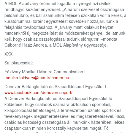
A MOL Alapítvány örömmel fogadta a nyíregyházi civilek
rendhagyó kezdeményezését. „A három szervezet összefogása
példamutató, és bár számunkra teljesen szokatlan volt a kérés, a
kuratóriummal történt egyeztetést követően hozzájárultunk a
felajánlás továbbításához. A járvány miatt kialakult helyzet
mindenkitől új megközelítést és módszereket igényel, de látnunk
kell, hogy csak az összefogással tudunk előrejutni” –mondta
Gáborné Haáz Andrea, a MOL Alapítvány ügyvezetője.
XXX
Sajtókapcsolat:
Földváry Mónika I Mantra Communication I
monika.foldvary@mantracomm.hu
I
Denevér Barlangkutató és Szabadidősport Egyesület I
www.facebook.com/denevercsoport/
A Denevér Barlangkutató és Szabadidősport Egyesület fő
küldetése, hogy családok számára biztosítson sportolási,
kikapcsolódási lehetőséget, a természetben űzhető sportok és
tevékenységek megismertetésével és megszerettetésével. Kicsi,
családias közösség összefogása áll munkánk hátterében, lelkes
csapatunkban minden korosztály képviselteti magát. Fő