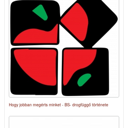
Hogy jobban megérts minket - BS- drogfüggő története