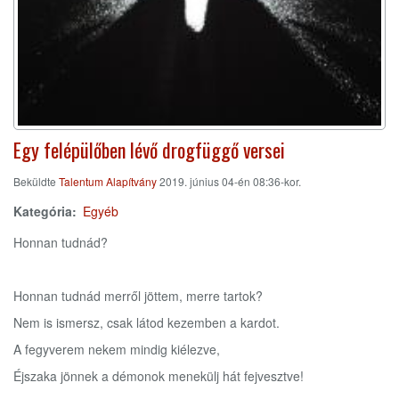
Egy felépülőben lévő drogfüggő versei
Beküldte
Talentum Alapítvány
2019. június 04-én 08:36-kor.
Kategória
Egyéb
Honnan tudnád?
Honnan tudnád merről jöttem, merre tartok?
Nem is ismersz, csak látod kezemben a kardot.
A fegyverem nekem mindig kiélezve,
Éjszaka jönnek a démonok menekülj hát fejvesztve!