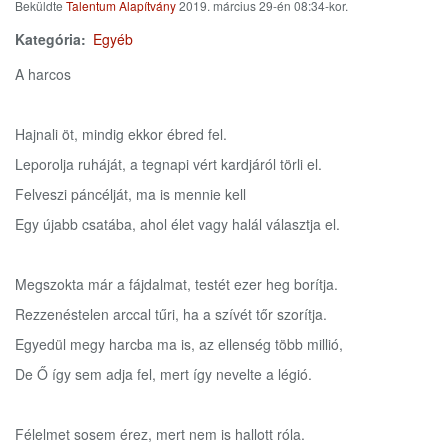
Beküldte
Talentum Alapítvány
2019. március 29-én 08:34-kor.
Kategória
Egyéb
A harcos
Hajnali öt, mindig ekkor ébred fel.
Leporolja ruháját, a tegnapi vért kardjáról törli el.
Felveszi páncélját, ma is mennie kell
Egy újabb csatába, ahol élet vagy halál választja el.
Megszokta már a fájdalmat, testét ezer heg borítja.
Rezzenéstelen arccal tűri, ha a szívét tőr szorítja.
Egyedül megy harcba ma is, az ellenség több millió,
De Ő így sem adja fel, mert így nevelte a légió.
Félelmet sosem érez, mert nem is hallott róla.