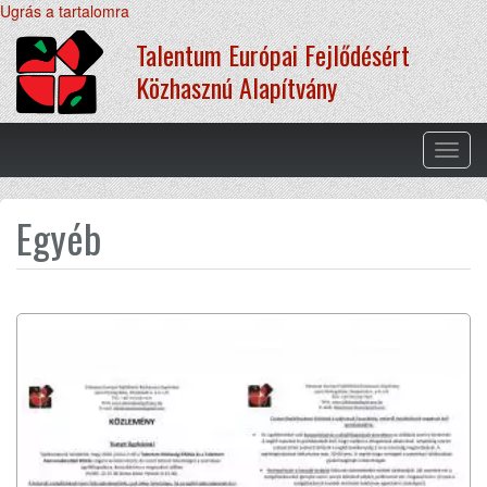
Ugrás a tartalomra
Talentum Európai Fejlődésért
Közhasznú Alapítvány
Navig
átkap
Egyéb