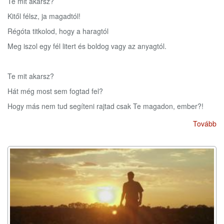
Te mit akarsz?
Kitől félsz, ja magadtól!
Régóta titkolod, hogy a haragtól
Meg iszol egy fél litert és boldog vagy az anyagtól.
Te mit akarsz?
Hát még most sem fogtad fel?
Hogy más nem tud segíteni rajtad csak Te magadon, ember?!
Tovább