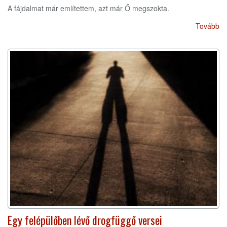
A fájdalmat már említettem, azt már Ő megszokta.
Tovább
Egy felépülőben lévő drogfüggő versei