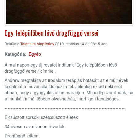
Egy felépülőben lévő drogfüggő versei
Beküldte
Talentum Alapítvány
2019. március 14-én 08:15-kor.
Kategória
Egyéb
A mai napon egy új rovatot indítunk "Egy felépülőben lévő
drogfüggő versei" címmel.
Andrew megtalálta az irodalom terápiás hatását: az elmúlt évek
fájdalmát a művei által dolgozza fel. Jelenleg ez ad neki erőt
abban, hogy a gyógyulás útján maradjon. Mi pedig szeretnénk, ha
a munkáit minél többen olvashatnák, mert igen tehetséges.
------------------------------------------------------------------------------
Elcsúszott sorsok, szétcsúszott életek
34 évesen az elvonón révedek
Drogfüggő lettem,