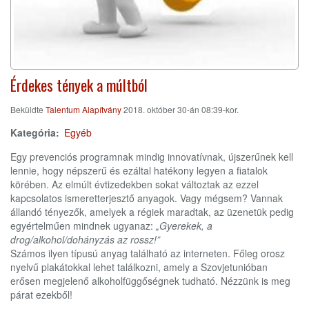
Érdekes tények a múltból
Beküldte
Talentum Alapítvány
2018. október 30-án 08:39-kor.
Kategória
Egyéb
Egy prevenciós programnak mindig innovatívnak, újszerűnek kell
lennie, hogy népszerű és ezáltal hatékony legyen a fiatalok
körében. Az elmúlt évtizedekben sokat változtak az ezzel
kapcsolatos ismeretterjesztő anyagok. Vagy mégsem? Vannak
állandó tényezők, amelyek a régiek maradtak, az üzenetük pedig
egyértelműen mindnek ugyanaz:
„Gyerekek, a
drog/alkohol/dohányzás az rossz!”
Számos ilyen típusú anyag található az interneten. Főleg orosz
nyelvű plakátokkal lehet találkozni, amely a Szovjetunióban
erősen megjelenő alkoholfüggőségnek tudható. Nézzünk is meg
párat ezekből!