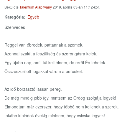
Beküldte
Talentum Alapítvány
2019. április 03-án 11:42-kor.
Kategória
Egyéb
Szenvedés
Reggel van ébredek, pattannak a szemek.
Azonnal szakít a feszültség és szorongásra kelek.
Egy újabb nap, amit túl kell élnem, de erről Én tehetek.
Összeszorított fogakkal várom a perceket.
Az idő borzasztó lassan pereg,
De még mindig jobb így, mintsem az Ördög szolgája legyek!
Elmondtam már ezerszer, hogy többé nem kellenek a szerek.
Inkább kínlódok évekig mintsem, hogy csicska legyek!