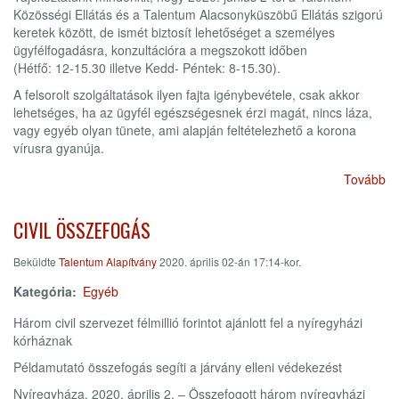
Közösségi Ellátás és a Talentum Alacsonyküszöbű Ellátás szigorú
keretek között, de ismét biztosít lehetőséget a személyes
ügyfélfogadásra, konzultációra a megszokott időben
(Hétfő: 12-15.30 illetve Kedd- Péntek: 8-15.30).
A felsorolt szolgáltatások ilyen fajta igénybevétele, csak akkor
lehetséges, ha az ügyfél egészségesnek érzi magát, nincs láza,
vagy egyéb olyan tünete, ami alapján feltételezhető a korona
vírusra gyanúja.
Tovább
CIVIL ÖSSZEFOGÁS
Beküldte
Talentum Alapítvány
2020. április 02-án 17:14-kor.
Kategória
Egyéb
Három civil szervezet félmillió forintot ajánlott fel a nyíregyházi
kórháznak
Példamutató összefogás segíti a járvány elleni védekezést
Nyíregyháza, 2020. április 2. – Összefogott három nyíregyházi