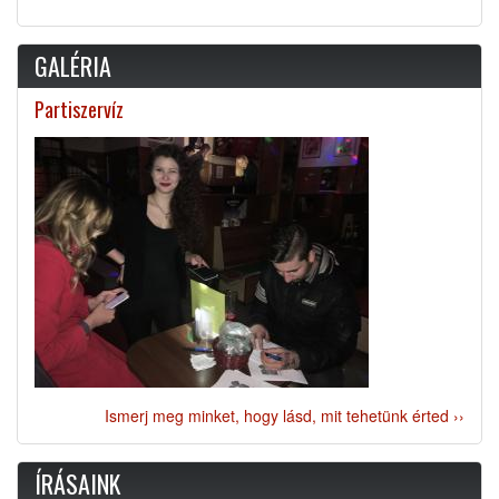
GALÉRIA
Partiszervíz
Ismerj meg minket, hogy lásd, mit tehetünk érted ››
ÍRÁSAINK