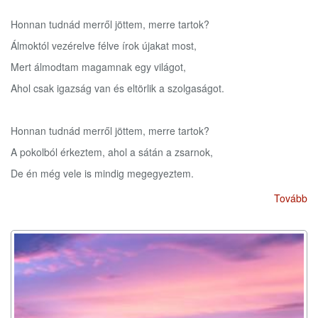
Honnan tudnád merről jöttem, merre tartok?
Álmoktól vezérelve félve írok újakat most,
Mert álmodtam magamnak egy világot,
Ahol csak igazság van és eltörlik a szolgaságot.
Honnan tudnád merről jöttem, merre tartok?
A pokolból érkeztem, ahol a sátán a zsarnok,
De én még vele is mindig megegyeztem.
Tovább