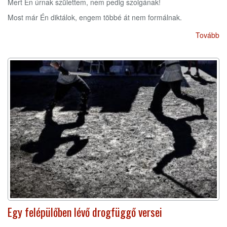
Mert Én úrnak születtem, nem pedig szolgának!
Most már Én diktálok, engem többé át nem formálnak.
Tovább
Egy felépülőben lévő drogfüggő versei