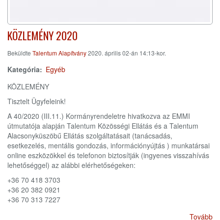
KÖZLEMÉNY 2020
Beküldte
Talentum Alapítvány
2020. április 02-án 14:13-kor.
Kategória
Egyéb
KÖZLEMÉNY
Tisztelt Ügyfeleink!
A 40/2020 (III.11.) Kormányrendeletre hivatkozva az EMMI
útmutatója alapján Talentum Közösségi Ellátás és a Talentum
Alacsonyküszöbű Ellátás szolgáltatásait (tanácsadás,
esetkezelés, mentális gondozás, információnyújtás ) munkatársai
online eszközökkel és telefonon biztosítják (ingyenes visszahívás
lehetőséggel) az alábbi elérhetőségeken:
+36 70 418 3703
+36 20 382 0921
+36 70 313 7227
Tovább