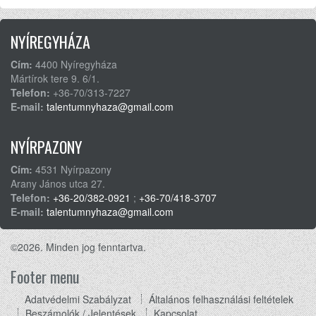
NYÍREGYHÁZA
Cím:
4400 Nyíregyháza
Mártírok tere 9. 6/1.
Telefon:
+36-70/313-7227
E-mail:
talentumnyhaza@gmail.com
NYÍRPAZONY
Cím:
4531 Nyírpazony
Arany János utca 27.
Telefon:
+36-20/382-0921
;
+36-70/418-3707
E-mail:
talentumnyhaza@gmail.com
©2026. Minden jog fenntartva.
Footer menu
Adatvédelmi Szabályzat
Általános felhasználási feltételek
Beszámolók / Jelentések
Kapcsolat