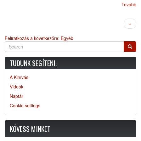
Tovább
Oldalszámozás
Követ
››
oldal
Feliratkozás a következőre: Egyéb
Search
Searc
TUDUNK SEGÍTENI!
A Kihívás
Videók
Naptár
Cookie settings
KÖVESS MINKET