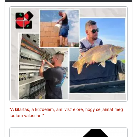
"A kitartás, a küzdelem, ami visz előre, hogy céljaimat meg
tudtam valósítani"