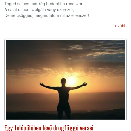
Téged sajnos már rég bedarált a rendszer.
A saját elméd szolgája vagy ezerszer,
De ne csüggedj megmutatom mi az ellenszer!
Tovább
Egy felépülőben lévő drogfüggő versei