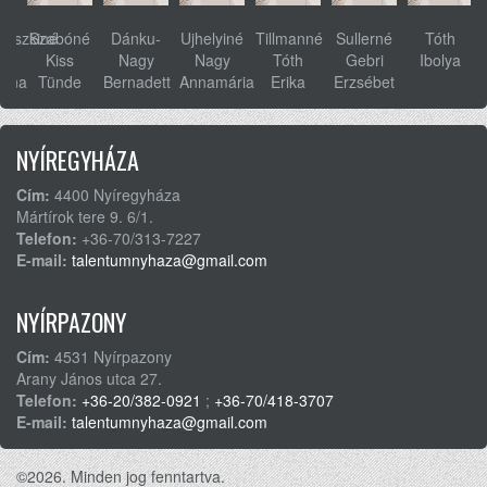
ovszkiné
Szabóné
Dánku-
Ujhelyiné
Tillmanné
Sullerné
Tóth
s
Kiss
Nagy
Nagy
Tóth
Gebri
Ibolya
anna
Tünde
Bernadett
Annamária
Erika
Erzsébet
NYÍREGYHÁZA
Cím:
4400 Nyíregyháza
Mártírok tere 9. 6/1.
Telefon:
+36-70/313-7227
E-mail:
talentumnyhaza@gmail.com
NYÍRPAZONY
Cím:
4531 Nyírpazony
Arany János utca 27.
Telefon:
+36-20/382-0921
;
+36-70/418-3707
E-mail:
talentumnyhaza@gmail.com
©2026. Minden jog fenntartva.