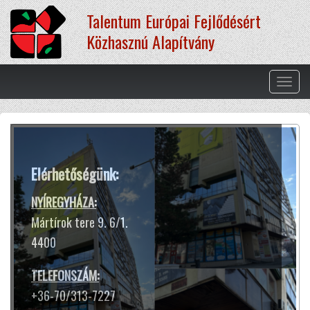
Ugrás
Talentum Európai Fejlődésért
a
tartalomra
Közhasznú Alapítvány
Navig
átkap
Terápiás módszereink
Elérhetőségünk:
A hangtál harangokhoz hasonló
hangja és rezgése segít ellazulni,
NYÍREGYHÁZA:
kiszakadni a rohanó hétköznapok
Mártírok tere 9. 6/1.
sokszor gondterhelt mókuskerekéből.
4400
Jótékony hatással van az idegrendszerre,
harmóniát teremt lelkünkben
TELEFONSZÁM:
és testünkben.
+36-70/313-7227