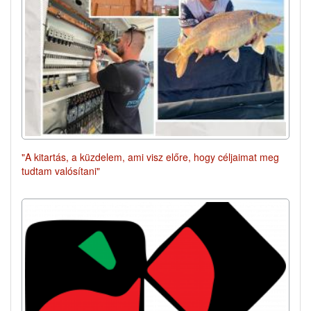
"A kitartás, a küzdelem, ami visz előre, hogy céljaimat meg
tudtam valósítani"