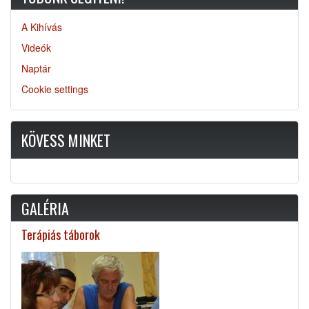
A Kihívás
Videók
Naptár
Cookie settings
KÖVESS MINKET
GALÉRIA
Terápiás táborok