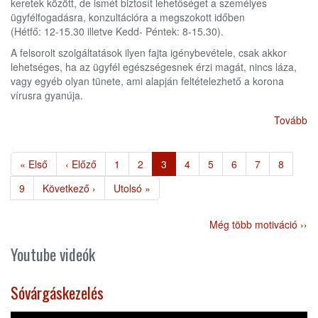
keretek között, de ismét biztosít lehetőséget a személyes
ügyfélfogadásra, konzultációra a megszokott időben
(Hétfő: 12-15.30 illetve Kedd- Péntek: 8-15.30).
A felsorolt szolgáltatások ilyen fajta igénybevétele, csak akkor
lehetséges, ha az ügyfél egészségesnek érzi magát, nincs láza,
vagy egyéb olyan tünete, ami alapján feltételezhető a korona
vírusra gyanúja.
Tovább
Oldalszámozás
Első
« Első
Előző
‹ Előző
Page
1
Page
2
Jelenlegi
3
Page
4
Page
5
Page
6
Page
7
Page
8
oldal
oldal
oldal
Page
9
Következő
Következő ›
Utolsó
Utolsó »
oldal
oldal
Még több motiváció ››
Youtube videók
Sóvárgáskezelés