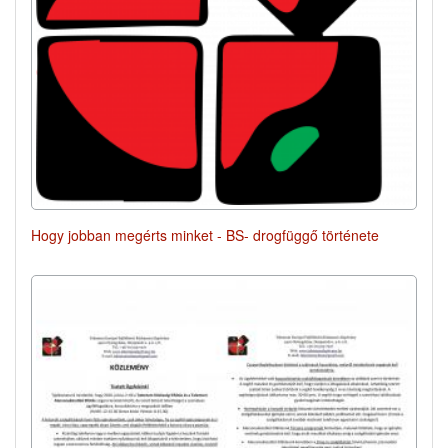
Hogy jobban megérts minket - BS- drogfüggő története