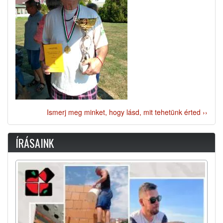
Ismerj meg minket, hogy lásd, mit tehetünk érted ››
ÍRÁSAINK