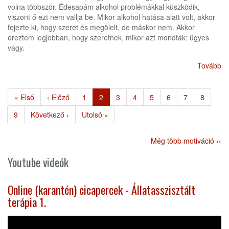
volna többször. Édesapám alkohol problémákkal küszködik,
viszont ő ezt nem vallja be. Mikor alkohol hatása alatt volt, akkor
fejezte ki, hogy szeret és megölelt, de máskor nem. Akkor
éreztem legjobban, hogy szeretnek, mikor azt mondták: ügyes
vagy.
Tovább
Oldalszámozás
Első
« Első
Előző
‹ Előző
Page
1
Jelenlegi
2
Page
3
Page
4
Page
5
Page
6
Page
7
Page
8
oldal
oldal
oldal
Page
9
Következő
Következő ›
Utolsó
Utolsó »
oldal
oldal
Még több motiváció ››
Youtube videók
Online (karantén) cicapercek - Állatasszisztált
terápia 1.