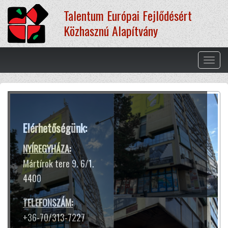
Ugrás
Talentum Európai Fejlődésért
a
tartalomra
Közhasznú Alapítvány
Navig
átkap
Terápiás módszereink
Elérhetőségünk:
A hangtál harangokhoz hasonló
hangja és rezgése segít ellazulni,
NYÍREGYHÁZA:
kiszakadni a rohanó hétköznapok
Mártírok tere 9. 6/1.
sokszor gondterhelt mókuskerekéből.
4400
Jótékony hatással van az idegrendszerre,
harmóniát teremt lelkünkben
TELEFONSZÁM:
és testünkben.
+36-70/313-7227