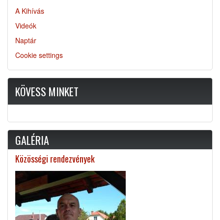
A Kihívás
Videók
Naptár
Cookie settings
KÖVESS MINKET
GALÉRIA
Közösségi rendezvények