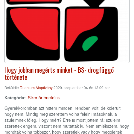
Hogy jobban megérts minket - BS- drogfüggő
története
Beküldte
Talentum Alapítvány
2020. szeptember 04-én 13:09-kor.
Kategória
Sikertörténeteink
Gyerekkoromban azt hittem minden, rendben volt, de kiderült
hogy nem. Mindig meg szerettem volna felelni másoknak, a
szüleimnek főleg. Hogy miért? Erre is most jöttem rá: szüleim
szerettek engem, viszont nem mutatták ki. Nem emlékszem, hogy
mondták volna többször, hogy szeretlek vagy hogy megöleltek