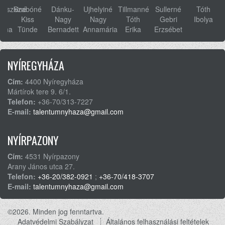
ovszkiné
Szabóné
Dánku-
Ujhelyiné
Tillmanné
Sullerné
Tóth
s
Kiss
Nagy
Nagy
Tóth
Gebri
Ibolya
anna
Tünde
Bernadett
Annamária
Erika
Erzsébet
NYÍREGYHÁZA
Cím:
4400 Nyíregyháza
Mártírok tere 9. 6/1.
Telefon:
+36-70/313-7227
E-mail:
talentumnyhaza@gmail.com
NYÍRPAZONY
Cím:
4531 Nyírpazony
Arany János utca 27.
Telefon:
+36-20/382-0921
;
+36-70/418-3707
E-mail:
talentumnyhaza@gmail.com
©2026. Minden jog fenntartva.
Adatvédelmi Szabályzat
Általános felhasználási feltételek