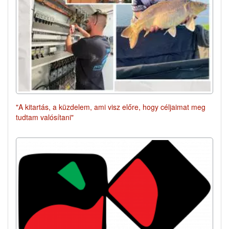
"A kitartás, a küzdelem, ami visz előre, hogy céljaimat meg
tudtam valósítani"