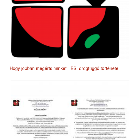
Hogy jobban megérts minket - BS- drogfüggő története