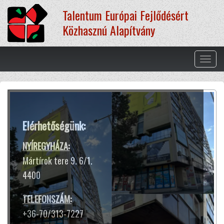
Ugrás
Talentum Európai Fejlődésért
a
tartalomra
Közhasznú Alapítvány
Navig
átkap
Terápiás módszereink
Elérhetőségünk:
A hangtál harangokhoz hasonló
hangja és rezgése segít ellazulni,
NYÍREGYHÁZA:
kiszakadni a rohanó hétköznapok
Mártírok tere 9. 6/1.
sokszor gondterhelt mókuskerekéből.
4400
Jótékony hatással van az idegrendszerre,
harmóniát teremt lelkünkben
TELEFONSZÁM:
és testünkben.
+36-70/313-7227