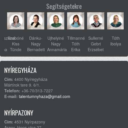
Segítségetekre
ovszkiné
Szabóné
Dánku-
Ujhelyiné
Tillmanné
Sullerné
Tóth
s
Kiss
Nagy
Nagy
Tóth
Gebri
Ibolya
anna
Tünde
Bernadett
Annamária
Erika
Erzsébet
NYÍREGYHÁZA
Cím:
4400 Nyíregyháza
Mártírok tere 9. 6/1.
Telefon:
+36-70/313-7227
E-mail:
talentumnyhaza@gmail.com
NYÍRPAZONY
Cím:
4531 Nyírpazony
Arany János utca 27.