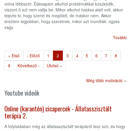
volna többször. Édesapám alkohol problémákkal küszködik,
viszont ő ezt nem vallja be. Mikor alkohol hatása alatt volt, akkor
fejezte ki, hogy szeret és megölelt, de máskor nem. Akkor
éreztem legjobban, hogy szeretnek, mikor azt mondták: ügyes
vagy.
Tovább
Oldalszámozás
Első
« Első
Előző
‹ Előző
Page
1
Jelenlegi
2
Page
3
Page
4
Page
5
Page
6
Page
7
Page
8
oldal
oldal
oldal
Page
9
Következő
Következő ›
Utolsó
Utolsó »
oldal
oldal
Még több motiváció ››
Youtube videók
Online (karantén) cicapercek - Állatasszisztált
terápia 2.
A folytatásban még az állatasszisztált terápiáról lesz szó, és hogy