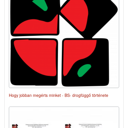
Hogy jobban megérts minket - BS- drogfüggő története