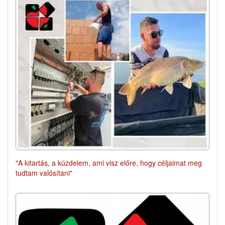
"A kitartás, a küzdelem, ami visz előre, hogy céljaimat meg
tudtam valósítani"