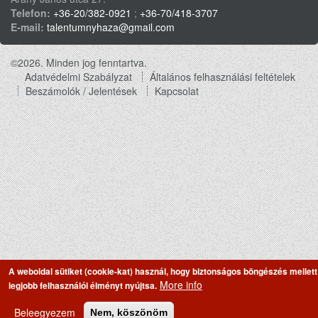
Telefon:
+36-20/382-0921
;
+36-70/418-3707
E-mail:
talentumnyhaza@gmail.com
©2026. Minden jog fenntartva.
Adatvédelmi Szabályzat
Általános felhasználási feltételek
Footer
Beszámolók / Jelentések
Kapcsolat
menu
A weboldal sütiket (cookie-kat) használ, hogy biztonságos böngészés mellett
More info
legjobb felhasználói élményt nyújtsa.
Beleegyezem
Nem, köszönöm