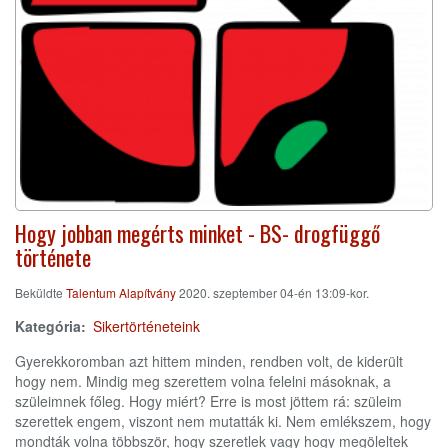
Hogy jobban megérts minket - BS- drogfüggő
története
Beküldte
Talentum Alapítvány
2020. szeptember 04-én 13:09-kor.
Kategória
Sikertörténeteink
Gyerekkoromban azt hittem minden, rendben volt, de kiderült
hogy nem. Mindig meg szerettem volna felelni másoknak, a
szüleimnek főleg. Hogy miért? Erre is most jöttem rá: szüleim
szerettek engem, viszont nem mutatták ki. Nem emlékszem, hogy
mondták volna többször, hogy szeretlek vagy hogy megöleltek