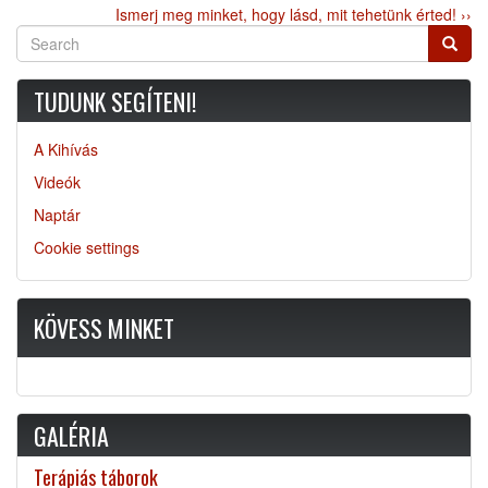
Ismerj meg minket, hogy lásd, mit tehetünk érted! ››
Search
Searc
TUDUNK SEGÍTENI!
A Kihívás
Videók
Naptár
Cookie settings
KÖVESS MINKET
GALÉRIA
Terápiás táborok