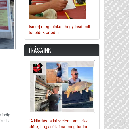
Ismerj meg minket, hogy lásd, mit
tehetünk érted ››
ÍRÁSAINK
Mindig
re is
"A kitartás, a küzdelem, ami visz
előre, hogy céljaimat meg tudtam