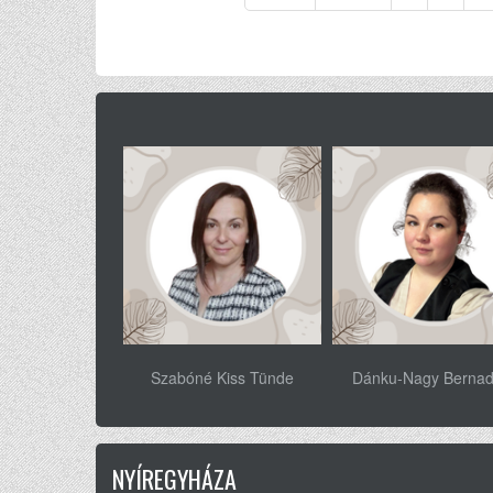
oldal
oldal
szkiné Tamás
Szabóné Kiss Tünde
Dánku-Nagy Bernad
uzsanna
NYÍREGYHÁZA