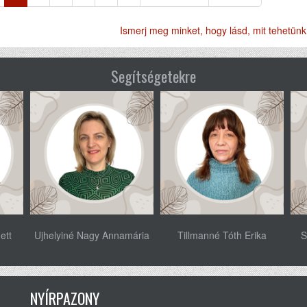
oldal
oldal
oldal
Ismerj meg minket, hogy lásd, mit tehetünk 
Segítségetekre
ett
Ujhelyiné Nagy Annamária
Tillmanné Tóth Erika
S
NYÍRPAZONY