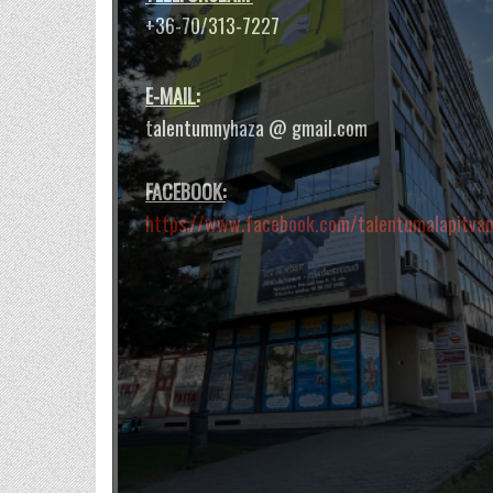
és testünkben.
+36-70/313-7227
E-MAIL:
talentumnyhaza @ gmail.com
FACEBOOK:
https://www.facebook.com/talentumalapitva