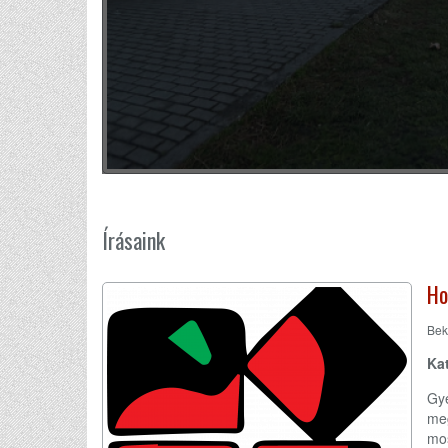
Írásaink
Ho
Bek
Ka
Gye
meg
mos