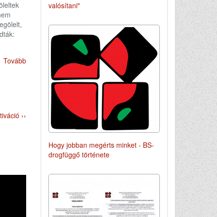
leltek
valósítani"
 nem
egölelt,
dták:
Tovább
iváció ››
Hogy jobban megérts minket - BS-
drogfüggő története