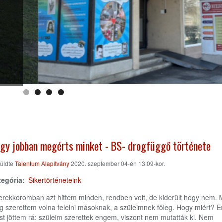
gy jobban megérts minket - BS- drogfüggő története
üldte
Talentum Alapítvány
2020. szeptember 04-én 13:09-kor.
tegória
Sikertörténeteink
rekkoromban azt hittem minden, rendben volt, de kiderült hogy nem. 
 szerettem volna felelni másoknak, a szüleimnek főleg. Hogy miért? Er
t jöttem rá: szüleim szerettek engem, viszont nem mutatták ki. Nem