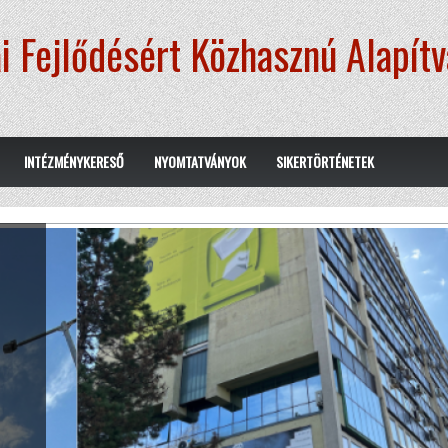
i Fejlődésért Közhasznú Alapít
INTÉZMÉNYKERESŐ
NYOMTATVÁNYOK
SIKERTÖRTÉNETEK
.
erre,