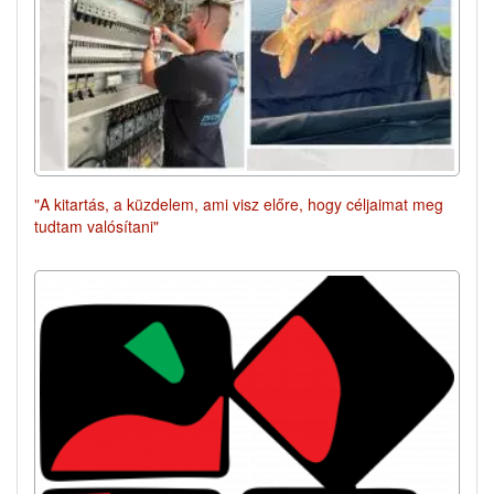
"A kitartás, a küzdelem, ami visz előre, hogy céljaimat meg
tudtam valósítani"