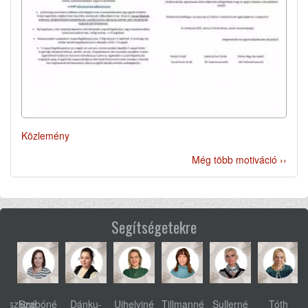
Közlemény
Még több motiváció ››
Segítségetekre
ovszkiné
Szabóné
Dánku-
Ujhelyiné
Tillmanné
Sullerné
Tóth