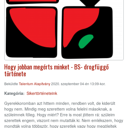
Hogy jobban megérts minket - BS- drogfüggő
története
Beküldte
Talentum Alapítvány
2020. szeptember 04-én 13:09-kor.
Kategória
Sikertörténeteink
Gyerekkoromban azt hittem minden, rendben volt, de kiderült
hogy nem. Mindig meg szerettem volna felelni másoknak, a
szüleimnek főleg. Hogy miért? Erre is most jöttem rá: szüleim
szerettek engem, viszont nem mutatták ki. Nem emlékszem, hogy
mondták volna többször, hogy szeretlek vagy hogy megöleltek