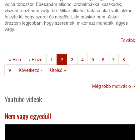
volna többször. Édesapám alkohol problémákkal küszködik,
viszont ő ezt nem vallja be. Mikor alkohol hatása alatt volt, akkor
fejezte ki, hogy szeret és megölelt, de máskor nem. Akkor
éreztem legjobban, hogy szeretnek, mikor azt mondták: ügyes
vagy.
Tovább
Oldalszámozás
Első
« Első
Előző
‹ Előző
Page
1
Jelenlegi
2
Page
3
Page
4
Page
5
Page
6
Page
7
Page
8
oldal
oldal
oldal
Page
9
Következő
Következő ›
Utolsó
Utolsó »
oldal
oldal
Még több motiváció ››
Youtube videók
Nem vagy egyedül!