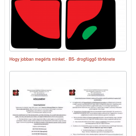
Hogy jobban megérts minket - BS- drogfüggő története