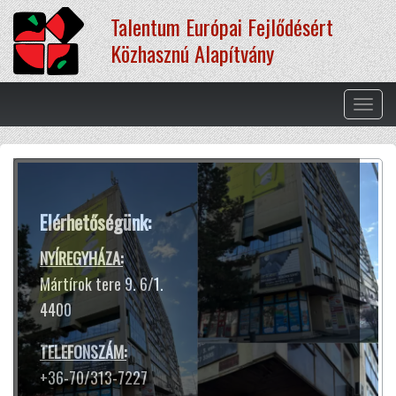
Ugrás
Talentum Európai Fejlődésért
a
tartalomra
Közhasznú Alapítvány
Navig
átkap
Terápiás módszereink
Elérhetőségünk:
A hangtál harangokhoz hasonló
hangja és rezgése segít ellazulni,
NYÍREGYHÁZA:
kiszakadni a rohanó hétköznapok
Mártírok tere 9. 6/1.
sokszor gondterhelt mókuskerekéből.
4400
Jótékony hatással van az idegrendszerre,
harmóniát teremt lelkünkben
TELEFONSZÁM:
és testünkben.
+36-70/313-7227