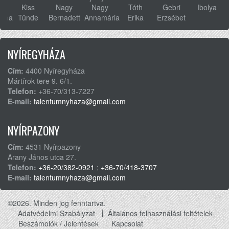
s
Kiss
Nagy
Nagy
Tóth
Gebri
Ibolya
anna
Tünde
Bernadett
Annamária
Erika
Erzsébet
NYÍREGYHÁZA
Cím:
4400 Nyíregyháza
Mártírok tere 9. 6/1.
Telefon:
+36-70/313-7227
E-mail:
talentumnyhaza@gmail.com
NYÍRPAZONY
Cím:
4531 Nyírpazony
Arany János utca 27.
Telefon:
+36-20/382-0921
;
+36-70/418-3707
E-mail:
talentumnyhaza@gmail.com
©2026. Minden jog fenntartva.
Adatvédelmi Szabályzat
Általános felhasználási feltételek
Footer
Beszámolók / Jelentések
Kapcsolat