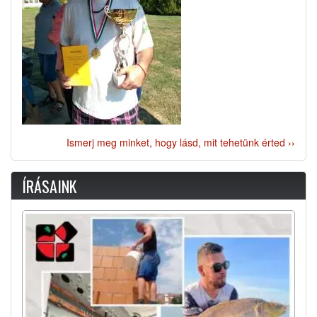
Ismerj meg minket, hogy lásd, mit tehetünk érted ››
ÍRÁSAINK