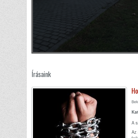
Írásaink
Ho
Bek
Ka
A s
Az 
fej