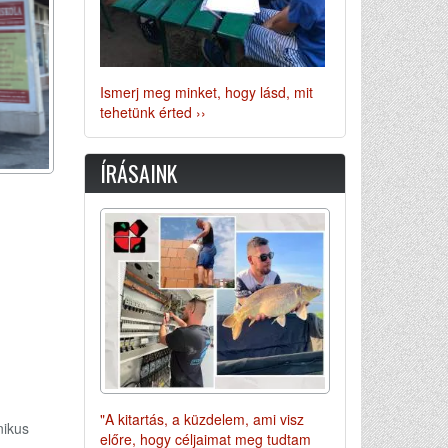
Ismerj meg minket, hogy lásd, mit
tehetünk érted ››
ÍRÁSAINK
"A kitartás, a küzdelem, ami visz
nikus
előre, hogy céljaimat meg tudtam