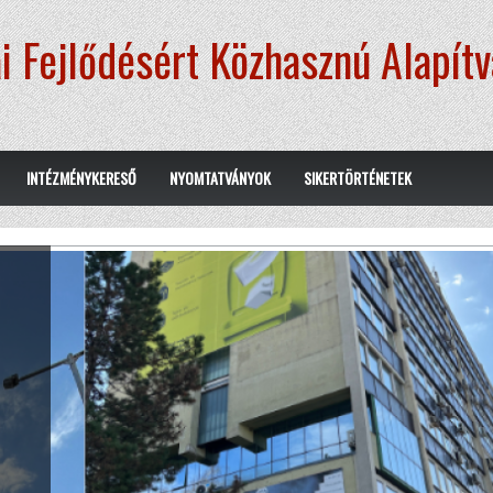
i Fejlődésért Közhasznú Alapít
INTÉZMÉNYKERESŐ
NYOMTATVÁNYOK
SIKERTÖRTÉNETEK
.
erre,