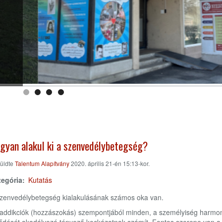
gyan alakul ki a szenvedélybetegség?
üldte
Talentum Alapítvány
2020. április 21-én 15:13-kor.
tegória
Kutatás
zenvedélybetegség kialakulásának számos oka van.
addikciók (hozzászokás) szempontjából minden, a személyiség harmo
lődését akadályozó tényező kockázatnak számít. Fontos szerepe van a