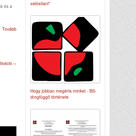
valósítani"
k és a
Tovább
iváció ››
Hogy jobban megérts minket - BS-
drogfüggő története