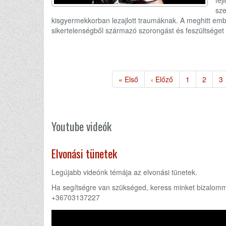
sze
kisgyermekkorban lezajlott traumáknak. A meghitt ember
sikertelenségből származó szorongást és feszültséget 
Oldalszámozás
Első
« Első
Előző
‹ Előző
Page
1
Page
2
P
3
oldal
oldal
Youtube videók
Elvonási tünetek
Legújabb videónk témája az elvonási tünetek.
Ha segítségre van szükséged, keress minket bizalomm
+36703137227