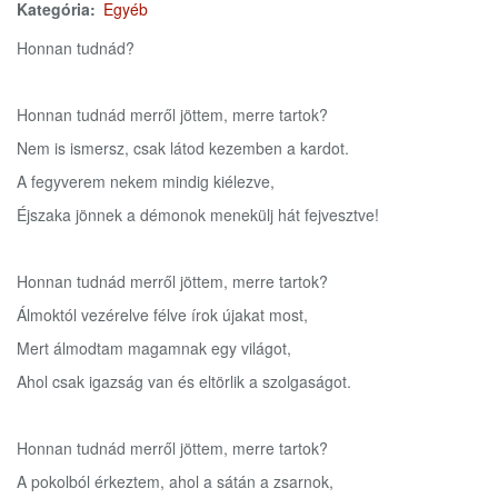
Kategória
Egyéb
Honnan tudnád?
Honnan tudnád merről jöttem, merre tartok?
Nem is ismersz, csak látod kezemben a kardot.
A fegyverem nekem mindig kiélezve,
Éjszaka jönnek a démonok menekülj hát fejvesztve!
Honnan tudnád merről jöttem, merre tartok?
Álmoktól vezérelve félve írok újakat most,
Mert álmodtam magamnak egy világot,
Ahol csak igazság van és eltörlik a szolgaságot.
Honnan tudnád merről jöttem, merre tartok?
A pokolból érkeztem, ahol a sátán a zsarnok,