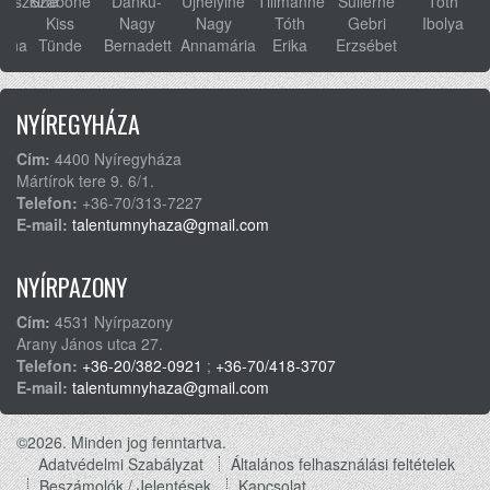
ovszkiné
Szabóné
Dánku-
Ujhelyiné
Tillmanné
Sullerné
Tóth
s
Kiss
Nagy
Nagy
Tóth
Gebri
Ibolya
anna
Tünde
Bernadett
Annamária
Erika
Erzsébet
NYÍREGYHÁZA
Cím:
4400 Nyíregyháza
Mártírok tere 9. 6/1.
Telefon:
+36-70/313-7227
E-mail:
talentumnyhaza@gmail.com
NYÍRPAZONY
Cím:
4531 Nyírpazony
Arany János utca 27.
Telefon:
+36-20/382-0921
;
+36-70/418-3707
E-mail:
talentumnyhaza@gmail.com
©2026. Minden jog fenntartva.
Adatvédelmi Szabályzat
Általános felhasználási feltételek
Footer
Beszámolók / Jelentések
Kapcsolat