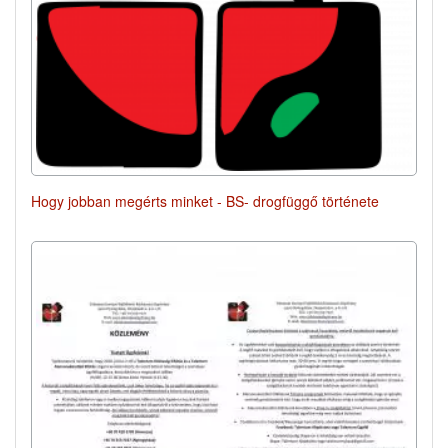
Hogy jobban megérts minket - BS- drogfüggő története