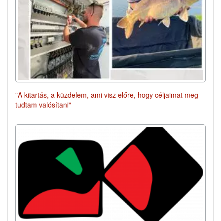
"A kitartás, a küzdelem, ami visz előre, hogy céljaimat meg
tudtam valósítani"