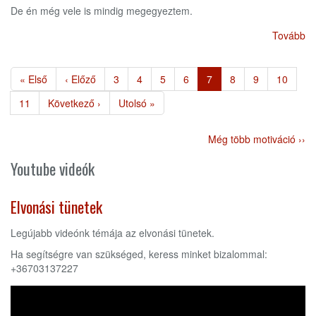
De én még vele is mindig megegyeztem.
Tovább
Oldalszámozás
Első
« Első
Előző
‹ Előző
Page
3
Page
4
Page
5
Page
6
Jelenlegi
7
Page
8
Page
9
Page
10
oldal
oldal
oldal
Page
11
Következő
Következő ›
Utolsó
Utolsó »
oldal
oldal
Még több motiváció ››
Youtube videók
Elvonási tünetek
Legújabb videónk témája az elvonási tünetek.
Ha segítségre van szükséged, keress minket bizalommal:
+36703137227