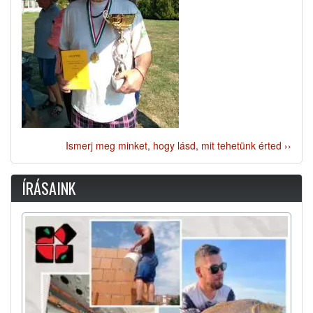
Ismerj meg minket, hogy lásd, mit tehetünk érted ››
ÍRÁSAINK