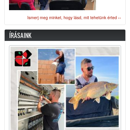
Ismerj meg minket, hogy lásd, mit tehetünk érted ››
ÍRÁSAINK