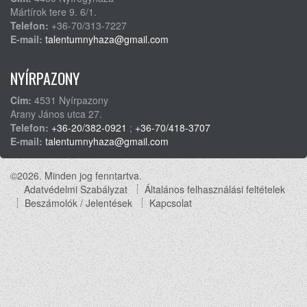
Mártírok tere 9. 6/1.
Telefon:
+36-70/313-7227
E-mail:
talentumnyhaza@gmail.com
NYÍRPAZONY
Cím:
4531 Nyírpazony
Arany János utca 27.
Telefon:
+36-20/382-0921
;
+36-70/418-3707
E-mail:
talentumnyhaza@gmail.com
©2026. Minden jog fenntartva.
Adatvédelmi Szabályzat
Általános felhasználási feltételek
Footer
Beszámolók / Jelentések
Kapcsolat
menu