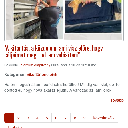
"A kitartás, a küzdelem, ami visz előre, hogy
céljaimat meg tudtam valósítani"
Beküldte
Talentum Alapítvány
2025. április 10-én 12:10-kor.
Kategória
Sikertörténeteink
Ha én megcsináltam, bárkinek sikerülhet! Mindig van kiút, de Te
döntöd el, hogy hova akarsz eljutni. A változás az, ami örök.
Tovább
Oldalszámozás
Jelenlegi
1
Page
2
Page
3
Page
4
Page
5
Page
6
Page
7
Page
8
Page
9
Következő
Következő ›
oldal
oldal
Utolsó
Utolsó »