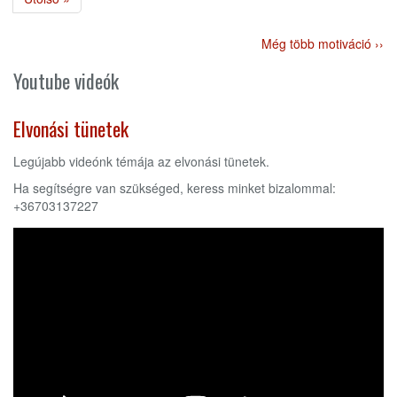
oldal
Még több motiváció ››
Youtube videók
Elvonási tünetek
Legújabb videónk témája az elvonási tünetek.
Ha segítségre van szükséged, keress minket bizalommal:
+36703137227