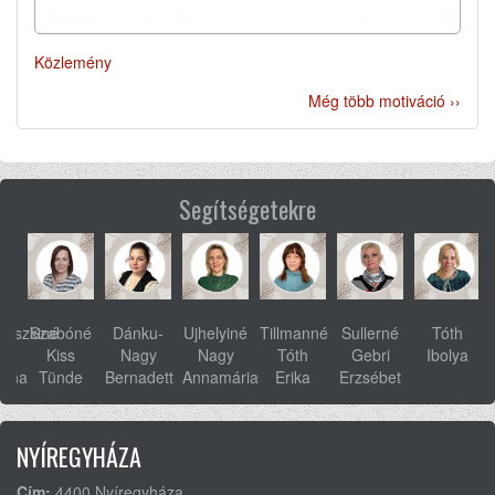
Közlemény
Még több motiváció ››
Segítségetekre
ovszkiné
Szabóné
Dánku-
Ujhelyiné
Tillmanné
Sullerné
Tóth
s
Kiss
Nagy
Nagy
Tóth
Gebri
Ibolya
anna
Tünde
Bernadett
Annamária
Erika
Erzsébet
NYÍREGYHÁZA
Cím:
4400 Nyíregyháza