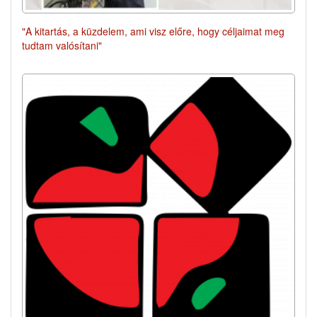
"A kitartás, a küzdelem, ami visz előre, hogy céljaimat meg
tudtam valósítani"