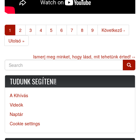
Oldalszámozás
Jelenlegi
1
Page
2
Page
3
Page
4
Page
5
Page
6
Page
7
Page
8
Page
9
Következő
Következő ›
oldal
oldal
Utolsó
Utolsó »
oldal
Ismerj meg minket, hogy lásd, mit tehetünk érted! ››
Search
Searc
TUDUNK SEGÍTENI!
A Kihívás
Videók
Naptár
Cookie settings