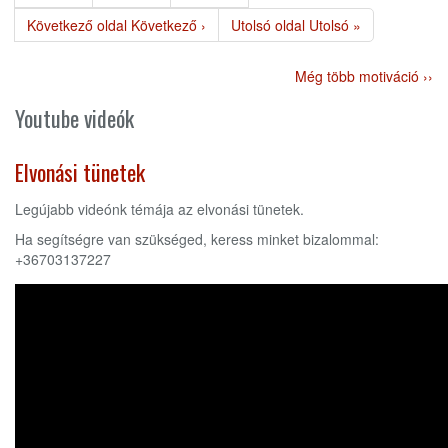
Következő oldal
Következő ›
Utolsó oldal
Utolsó »
Még több motiváció ››
Youtube videók
Elvonási tünetek
Legújabb videónk témája az elvonási tünetek.
Ha segítségre van szükséged, keress minket bizalommal:
+36703137227