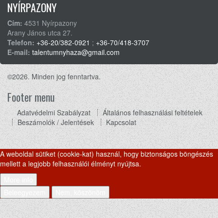
NYÍRPAZONY
Cím:
4531 Nyírpazony
Arany János utca 27.
Telefon:
+36-20/382-0921
;
+36-70/418-3707
E-mail:
talentumnyhaza@gmail.com
©2026. Minden jog fenntartva.
Footer menu
Adatvédelmi Szabályzat
Általános felhasználási feltételek
Beszámolók / Jelentések
Kapcsolat
A weboldal sütiket (cookie-kat) használ, hogy biztonságos böngészés
mellett a legjobb felhasználói élményt nyújtsa.
More info
Beleegyezem
Nem, köszönöm