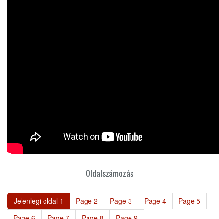
Oldalszámozás
Jelenlegi oldal
1
Page
2
Page
3
Page
4
Page
5
Page
6
Page
7
Page
8
Page
9