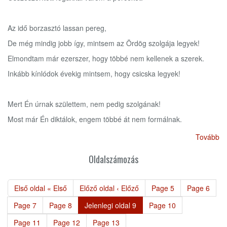
Az idő borzasztó lassan pereg,
De még mindig jobb így, mintsem az Ördög szolgája legyek!
Elmondtam már ezerszer, hogy többé nem kellenek a szerek.
Inkább kínlódok évekig mintsem, hogy csicska legyek!
Mert Én úrnak születtem, nem pedig szolgának!
Most már Én diktálok, engem többé át nem formálnak.
Tovább
Oldalszámozás
Első oldal
« Első
Előző oldal
‹ Előző
Page
5
Page
6
Page
7
Page
8
Jelenlegi oldal
9
Page
10
Page
11
Page
12
Page
13