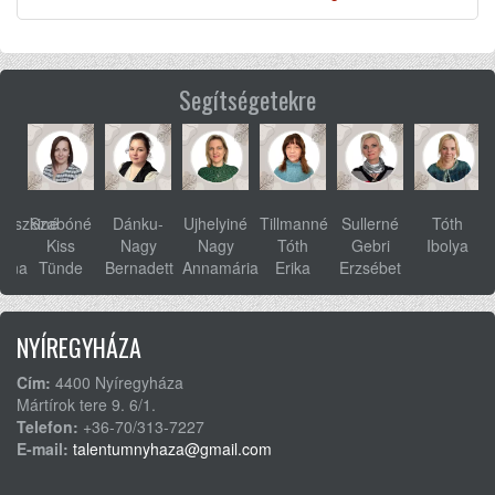
Segítségetekre
ovszkiné
Szabóné
Dánku-
Ujhelyiné
Tillmanné
Sullerné
Tóth
s
Kiss
Nagy
Nagy
Tóth
Gebri
Ibolya
anna
Tünde
Bernadett
Annamária
Erika
Erzsébet
NYÍREGYHÁZA
Cím:
4400 Nyíregyháza
Mártírok tere 9. 6/1.
Telefon:
+36-70/313-7227
E-mail:
talentumnyhaza@gmail.com