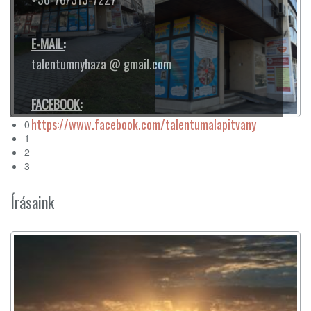
0
1
2
3
Írásaink