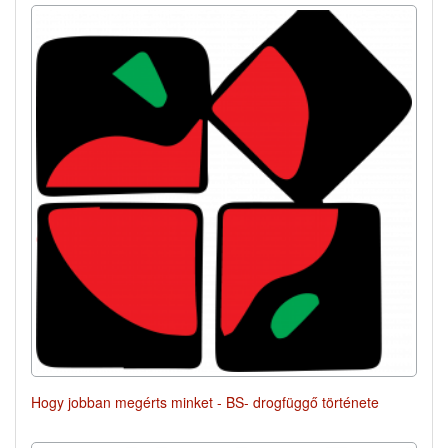
Hogy jobban megérts minket - BS- drogfüggő története