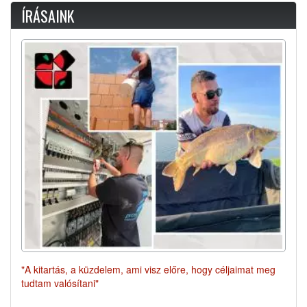
ÍRÁSAINK
"A kitartás, a küzdelem, ami visz előre, hogy céljaimat meg
tudtam valósítani"