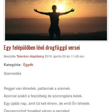
Egy felépülőben lévő drogfüggő versei
Beküldte
Talentum Alapítvány
2019. április 03-án 11:42-kor.
Kategória
Egyéb
Szenvedés
Reggel van ébredek, pattannak a szemek.
Azonnal szakít a feszültség és szorongásra kelek.
Egy újabb nap, amit túl kell élnem, de erről Én tehetek.
Összeszorított fogakkal várom a perceket.