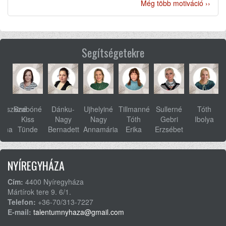
Még több motiváció ››
Segítségetekre
ovszkiné
Szabóné
Dánku-
Ujhelyiné
Tillmanné
Sullerné
Tóth
s
Kiss
Nagy
Nagy
Tóth
Gebri
Ibolya
anna
Tünde
Bernadett
Annamária
Erika
Erzsébet
NYÍREGYHÁZA
Cím:
4400 Nyíregyháza
Mártírok tere 9. 6/1.
Telefon:
+36-70/313-7227
E-mail:
talentumnyhaza@gmail.com