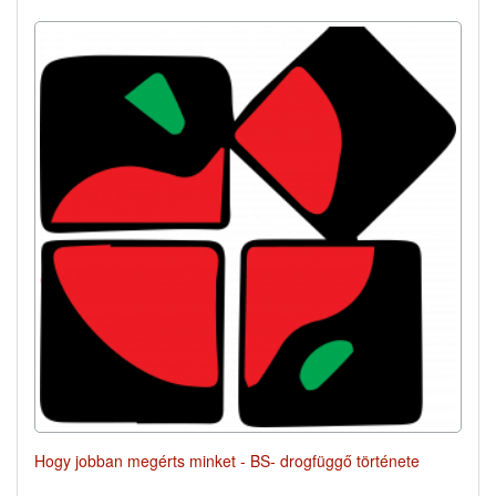
Hogy jobban megérts minket - BS- drogfüggő története