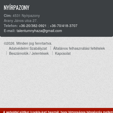
NYÍRPAZONY
Cím:
4531 Nyírpazony
Arany János utca 27.
Telefon:
+36-20/382-0921
;
+36-70/418-3707
E-mail:
talentumnyhaza@gmail.com
©2026. Minden jog fenntartva.
Adatvédelmi Szabályzat
Általános felhasználási feltételek
Footer
Beszámolók / Jelentések
Kapcsolat
menu
A weboldal sütiket (cookie-kat) használ, hogy biztonságos böngészés mellett