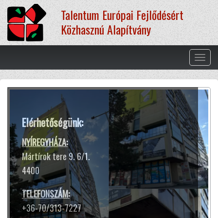
Ugrás
Talentum Európai Fejlődésért
a
tartalomra
Közhasznú Alapítvány
Navig
átkap
Terápiás módszereink
Elérhetőségünk:
A hangtál harangokhoz hasonló
hangja és rezgése segít ellazulni,
NYÍREGYHÁZA:
kiszakadni a rohanó hétköznapok
Mártírok tere 9. 6/1.
sokszor gondterhelt mókuskerekéből.
4400
Jótékony hatással van az idegrendszerre,
harmóniát teremt lelkünkben
TELEFONSZÁM:
és testünkben.
+36-70/313-7227