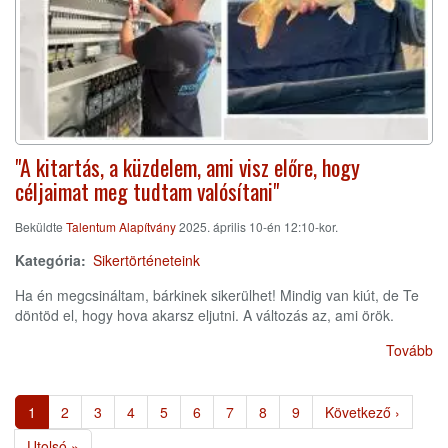
"A kitartás, a küzdelem, ami visz előre, hogy
céljaimat meg tudtam valósítani"
Beküldte
Talentum Alapítvány
2025. április 10-én 12:10-kor.
Kategória
Sikertörténeteink
Ha én megcsináltam, bárkinek sikerülhet! Mindig van kiút, de Te
döntöd el, hogy hova akarsz eljutni. A változás az, ami örök.
Tovább
Oldalszámozás
Jelenlegi
1
Page
2
Page
3
Page
4
Page
5
Page
6
Page
7
Page
8
Page
9
Következő
Következő ›
oldal
oldal
Utolsó
Utolsó »