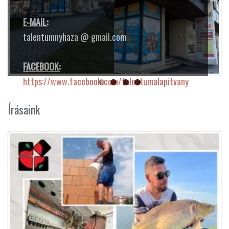
E-MAIL:
talentumnyhaza @ gmail.com
FACEBOOK:
https://www.facebook.com/talentumalapitvany
Írásaink