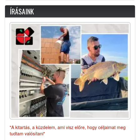
ÍRÁSAINK
"A kitartás, a küzdelem, ami visz előre, hogy céljaimat meg
tudtam valósítani"