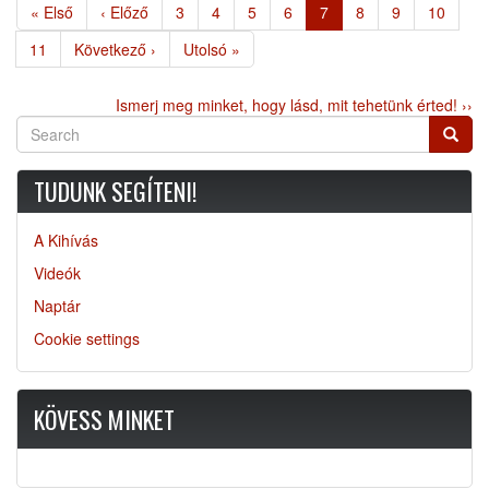
Első
« Első
Előző
‹ Előző
Page
3
Page
4
Page
5
Page
6
Jelenlegi
7
Page
8
Page
9
Page
10
oldal
oldal
oldal
Page
11
Következő
Következő ›
Utolsó
Utolsó »
oldal
oldal
Ismerj meg minket, hogy lásd, mit tehetünk érted! ››
Search
Searc
TUDUNK SEGÍTENI!
A Kihívás
Videók
Naptár
Cookie settings
KÖVESS MINKET