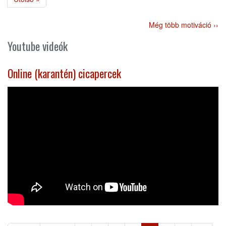
oldal
Még több motiváció ››
Youtube videók
Online (karantén) cicapercek
Oldalszámozás