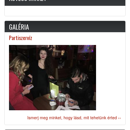
GALÉRIA
Partiszervíz
Ismerj meg minket, hogy lásd, mit tehetünk érted ››