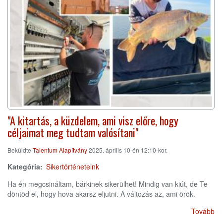
"A kitartás, a küzdelem, ami visz előre, hogy
céljaimat meg tudtam valósítani"
Beküldte
Talentum Alapítvány
2025. április 10-én 12:10-kor.
Kategória
Sikertörténeteink
Ha én megcsináltam, bárkinek sikerülhet! Mindig van kiút, de Te
döntöd el, hogy hova akarsz eljutni. A változás az, ami örök.
Tovább