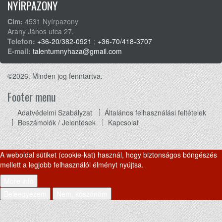
NYÍRPAZONY
Cím:
4531 Nyírpazony
Arany János utca 27.
Telefon:
+36-20/382-0921
;
+36-70/418-3707
E-mail:
talentumnyhaza@gmail.com
©2026. Minden jog fenntartva.
Footer menu
Adatvédelmi Szabályzat
Általános felhasználási feltételek
Beszámolók / Jelentések
Kapcsolat
A weboldal sütiket (cookie-kat) használ, hogy biztonságos böngészés
mellett a legjobb felhasználói élményt nyújtsa.
More info
Beleegyezem
Nem, köszönöm