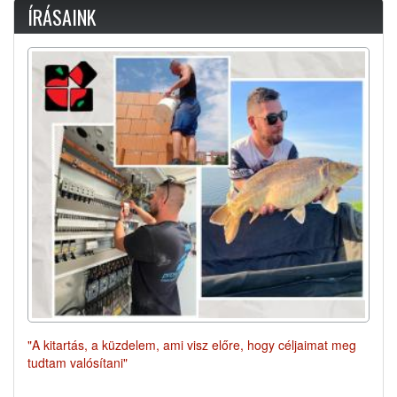
ÍRÁSAINK
"A kitartás, a küzdelem, ami visz előre, hogy céljaimat meg
tudtam valósítani"