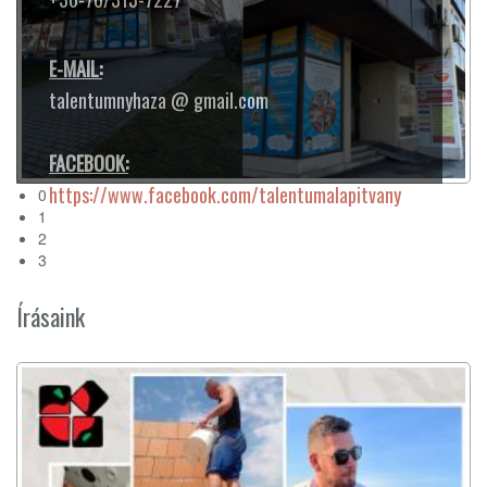
0
1
2
3
Írásaink