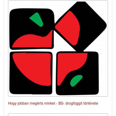
Hogy jobban megérts minket - BS- drogfüggő története