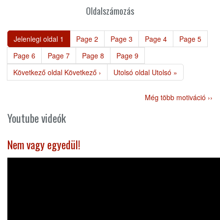
Oldalszámozás
Jelenlegi oldal
1
Page
2
Page
3
Page
4
Page
5
Page
6
Page
7
Page
8
Page
9
Következő oldal
Következő ›
Utolsó oldal
Utolsó »
Még több motiváció ››
Youtube videók
Nem vagy egyedül!