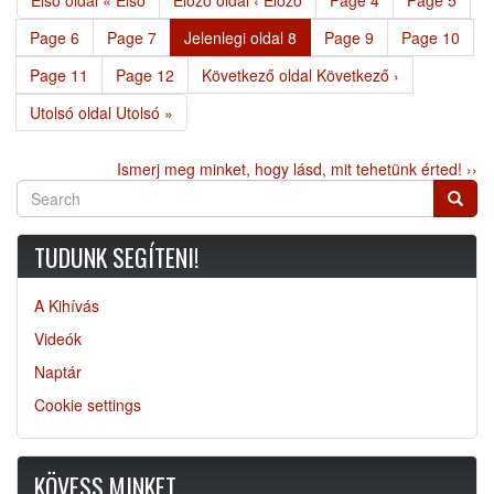
Első oldal
« Első
Előző oldal
‹ Előző
Page
4
Page
5
Page
6
Page
7
Jelenlegi oldal
8
Page
9
Page
10
Page
11
Page
12
Következő oldal
Következő ›
Utolsó oldal
Utolsó »
Ismerj meg minket, hogy lásd, mit tehetünk érted! ››
Search
Searc
TUDUNK SEGÍTENI!
A Kihívás
Videók
Naptár
Cookie settings
KÖVESS MINKET