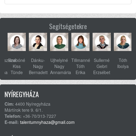
Segítségetekre
ovszkiné
Szabóné
Dánku-
Ujhelyiné
Tillmanné
Sullerné
Tóth
s
Kiss
Nagy
Nagy
Tóth
Gebri
Ibolya
anna
Tünde
Bernadett
Annamária
Erika
Erzsébet
NYÍREGYHÁZA
Cím:
4400 Nyíregyháza
Mártírok tere 9. 6/1.
Telefon:
+36-70/313-7227
E-mail:
talentumnyhaza@gmail.com