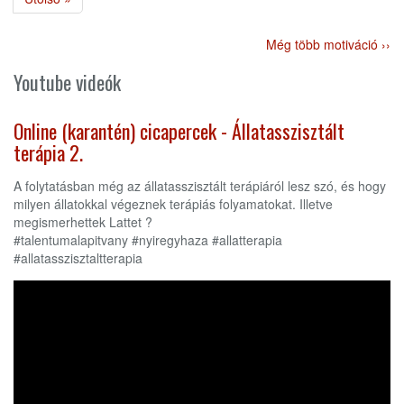
oldal
Még több motiváció ››
Youtube videók
Online (karantén) cicapercek - Állatasszisztált
terápia 2.
A folytatásban még az állatasszisztált terápiáról lesz szó, és hogy
milyen állatokkal végeznek terápiás folyamatokat. Illetve
megismerhettek Lattet ?
#talentumalapitvany #nyiregyhaza #allatterapia
#allatasszisztaltterapia