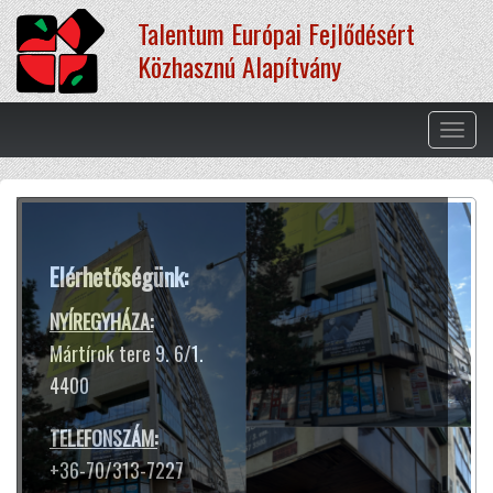
Ugrás
Talentum Európai Fejlődésért
a
tartalomra
Közhasznú Alapítvány
Navig
átkap
Terápiás módszereink
Elérhetőségünk:
A hangtál harangokhoz hasonló
hangja és rezgése segít ellazulni,
NYÍREGYHÁZA:
kiszakadni a rohanó hétköznapok
Mártírok tere 9. 6/1.
sokszor gondterhelt mókuskerekéből.
4400
Jótékony hatással van az idegrendszerre,
harmóniát teremt lelkünkben
TELEFONSZÁM:
és testünkben.
+36-70/313-7227