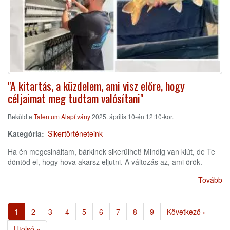
"A kitartás, a küzdelem, ami visz előre, hogy
céljaimat meg tudtam valósítani"
Beküldte
Talentum Alapítvány
2025. április 10-én 12:10-kor.
Kategória
Sikertörténeteink
Ha én megcsináltam, bárkinek sikerülhet! Mindig van kiút, de Te
döntöd el, hogy hova akarsz eljutni. A változás az, ami örök.
Tovább
Oldalszámozás
Jelenlegi
1
Page
2
Page
3
Page
4
Page
5
Page
6
Page
7
Page
8
Page
9
Következő
Következő ›
oldal
oldal
Utolsó
Utolsó »