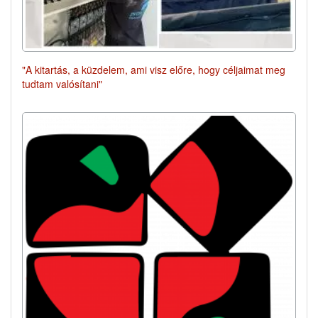
"A kitartás, a küzdelem, ami visz előre, hogy céljaimat meg
tudtam valósítani"