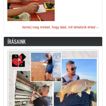
Ismerj meg minket, hogy lásd, mit tehetünk érted ››
ÍRÁSAINK