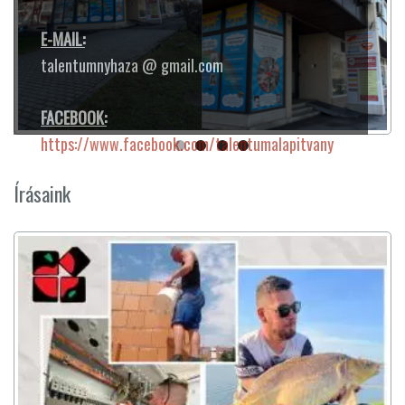
E-MAIL:
talentumnyhaza @ gmail.com
FACEBOOK:
https://www.facebook.com/talentumalapitvany
Írásaink