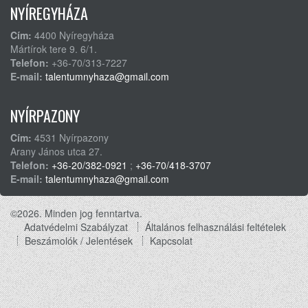
NYÍREGYHÁZA
Cím:
4400 Nyíregyháza
Mártírok tere 9. 6/1.
Telefon:
+36-70/313-7227
E-mail:
talentumnyhaza@gmail.com
NYÍRPAZONY
Cím:
4531 Nyírpazony
Arany János utca 27.
Telefon:
+36-20/382-0921
;
+36-70/418-3707
E-mail:
talentumnyhaza@gmail.com
©2026. Minden jog fenntartva.
Adatvédelmi Szabályzat
Általános felhasználási feltételek
Footer
Beszámolók / Jelentések
Kapcsolat
menu