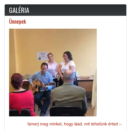
GALÉRIA
Ünnepek
Ismerj meg minket, hogy lásd, mit tehetünk érted ››