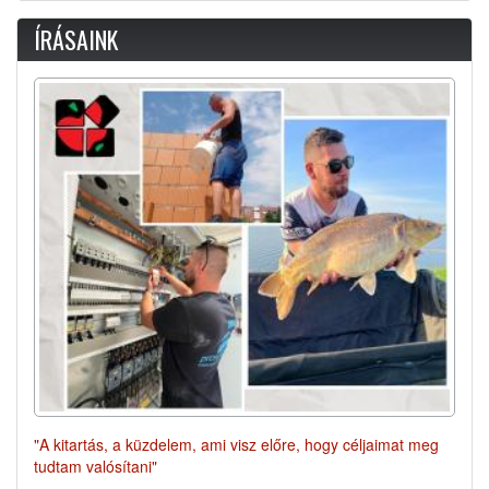
ÍRÁSAINK
"A kitartás, a küzdelem, ami visz előre, hogy céljaimat meg
tudtam valósítani"