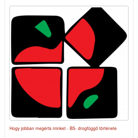
Hogy jobban megérts minket - BS- drogfüggő története