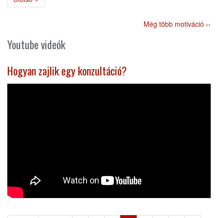
oldal
Még több motiváció ››
Youtube videók
Hogyan zajlik egy konzultáció?
Oldalszámozás