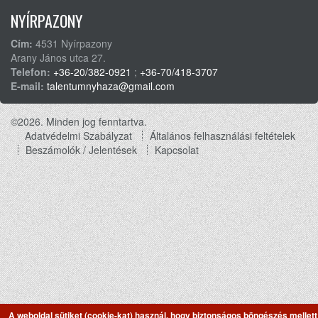
NYÍRPAZONY
Cím:
4531 Nyírpazony
Arany János utca 27.
Telefon:
+36-20/382-0921
;
+36-70/418-3707
E-mail:
talentumnyhaza@gmail.com
©2026. Minden jog fenntartva.
Adatvédelmi Szabályzat
Általános felhasználási feltételek
Footer
Beszámolók / Jelentések
Kapcsolat
menu
A weboldal sütiket (cookie-kat) használ, hogy biztonságos böngészés mellett