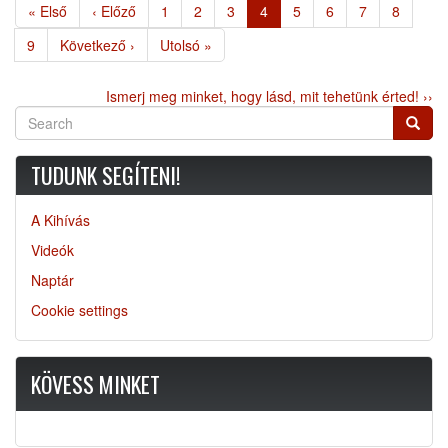
Első
« Első
Előző
‹ Előző
Page
1
Page
2
Page
3
Jelenlegi
4
Page
5
Page
6
Page
7
Page
8
oldal
oldal
oldal
Page
9
Következő
Következő ›
Utolsó
Utolsó »
oldal
oldal
Ismerj meg minket, hogy lásd, mit tehetünk érted! ››
Search
Searc
TUDUNK SEGÍTENI!
A Kihívás
Videók
Naptár
Cookie settings
KÖVESS MINKET