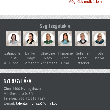
Még több motiváció ››
Segítségetekre
ovszkiné
Szabóné
Dánku-
Ujhelyiné
Tillmanné
Sullerné
Tóth
s
Kiss
Nagy
Nagy
Tóth
Gebri
Ibolya
anna
Tünde
Bernadett
Annamária
Erika
Erzsébet
NYÍREGYHÁZA
Cím:
4400 Nyíregyháza
Mártírok tere 9. 6/1.
Telefon:
+36-70/313-7227
E-mail:
talentumnyhaza@gmail.com