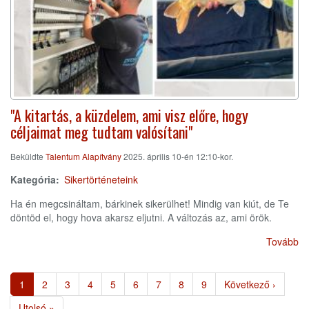
"A kitartás, a küzdelem, ami visz előre, hogy
céljaimat meg tudtam valósítani"
Beküldte
Talentum Alapítvány
2025. április 10-én 12:10-kor.
Kategória
Sikertörténeteink
Ha én megcsináltam, bárkinek sikerülhet! Mindig van kiút, de Te
döntöd el, hogy hova akarsz eljutni. A változás az, ami örök.
Tovább
Oldalszámozás
Jelenlegi
1
Page
2
Page
3
Page
4
Page
5
Page
6
Page
7
Page
8
Page
9
Következő
Következő ›
oldal
oldal
Utolsó
Utolsó »